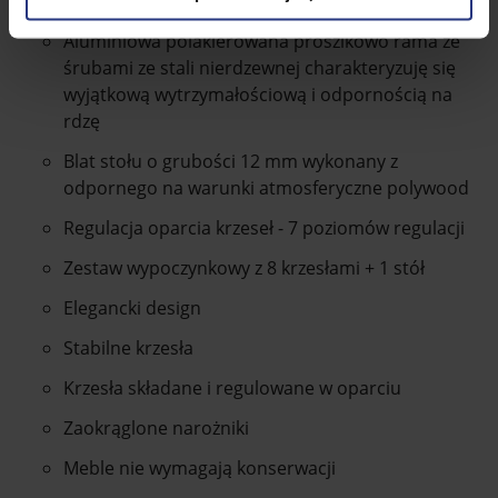
Aluminiowa polakierowana proszlkowo rama ze
śrubami ze stali nierdzewnej charakteryzuję się
wyjątkową wytrzymałościową i odpornością na
rdzę
Blat stołu o grubości 12 mm wykonany z
odpornego na warunki atmosferyczne polywood
Regulacja oparcia krzeseł - 7 poziomów regulacji
Zestaw wypoczynkowy z 8 krzesłami + 1 stół
Elegancki design
Stabilne krzesła
Krzesła składane i regulowane w oparciu
Zaokrąglone narożniki
Meble nie wymagają konserwacji