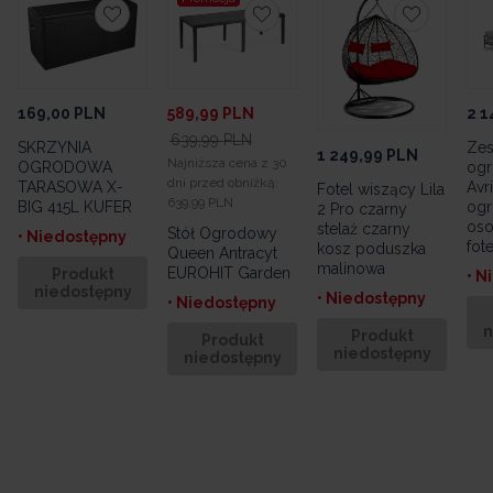
169,00
PLN
589,99
PLN
2 1
639,99
PLN
SKRZYNIA
Zes
1 249,99
PLN
Najniższa cena z 30
OGRODOWA
og
dni przed obniżką:
TARASOWA X-
Avr
Fotel wiszący Lila
639,99 PLN
BIG 415L KUFER
ogr
2 Pro czarny
oso
stelaż czarny
Stół Ogrodowy
• Niedostępny
fote
kosz poduszka
Queen Antracyt
malinowa
EUROHIT Garden
Produkt
• N
niedostępny
• Niedostępny
• Niedostępny
n
Produkt
Produkt
niedostępny
niedostępny