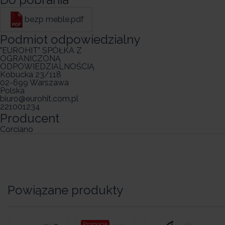
bezp meble.pdf
Podmiot odpowiedzialny
"EUROHIT" SPÓŁKA Z
OGRANICZONĄ
ODPOWIEDZIALNOŚCIĄ
Kobucka 23/118
02-699 Warszawa
Polska
biuro@eurohit.com.pl
221001234
Producent
Corciano
Powiązane produkty
Promocja