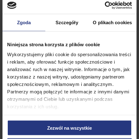
Promocja
Zgoda
Szczegóły
O plikach cookies
Niniejsza strona korzysta z plików cookie
Wykorzystujemy pliki cookie do spersonalizowania treści
i reklam, aby oferować funkcje społecznościowe i
539,99
PLN
analizować ruch w naszej witrynie. Informacje o tym, jak
799,99
PLN
korzystasz z naszej witryny, udostępniamy partnerom
99,00
PLN
Najniższa cena z 30 dni przed
społecznościowym, reklamowym i analitycznym.
obniżką:
699,00 PLN
Siatka do trampoliny
Partnerzy mogą połączyć te informacje z innymi danymi
zewnętrznej 8ft
Trampolina 12FT 374CM
otrzymanymi od Ciebie lub uzyskanymi podczas
Corciano z siatką zewnętrzną i
• Dostępny
korzystania z ich usług.
drabinką
• Niedostępny
Zezwól na wszystkie
Dodaj do koszyka
Produkt niedostępny