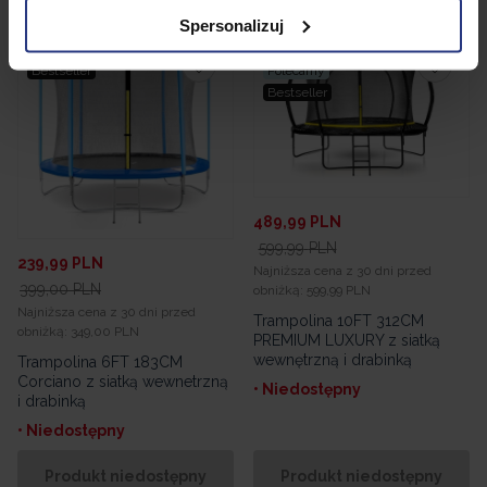
Spersonalizuj
Promocja
Promocja
Bestseller
Polecamy
Bestseller
489,99
PLN
599,99
PLN
239,99
PLN
Najniższa cena z 30 dni przed
399,00
PLN
obniżką:
599,99 PLN
Najniższa cena z 30 dni przed
Trampolina 10FT 312CM
obniżką:
349,00 PLN
PREMIUM LUXURY z siatką
wewnętrzną i drabinką
Trampolina 6FT 183CM
Corciano z siatką wewnetrzną
• Niedostępny
i drabinką
• Niedostępny
Produkt niedostępny
Produkt niedostępny