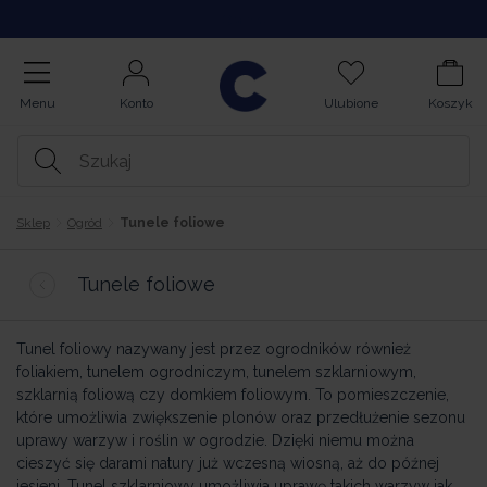
Opinie
Menu
Konto
Ulubione
Koszyk
Sklep
Ogród
Tunele foliowe
Tunele foliowe
Tunel foliowy nazywany jest przez ogrodników również
foliakiem, tunelem ogrodniczym, tunelem szklarniowym,
szklarnią foliową czy domkiem foliowym. To pomieszczenie,
które umożliwia zwiększenie plonów oraz przedłużenie sezonu
uprawy warzyw i roślin w ogrodzie. Dzięki niemu można
cieszyć się darami natury już wczesną wiosną, aż do późnej
jesieni. Tunel szklarniowy umożliwia uprawę takich warzyw jak