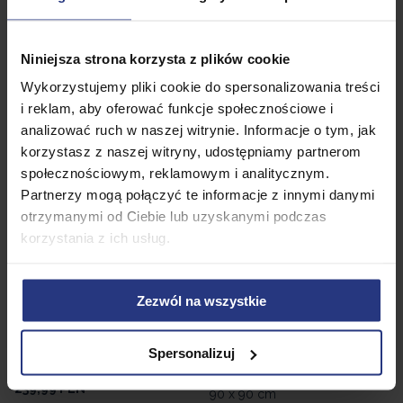
379,99
PLN
FOLIA NA Tunel Foliowy
Najniższa cena z 30 dni przed
Ogrodowy Szklarnia 3x6M
obniżką:
289,99 PLN
Niniejsza strona korzysta z plików cookie
• Niedostępny
Tunel Ogrodowy Szklarniowy
Wykorzystujemy pliki cookie do spersonalizowania treści
450x300x200m
i reklam, aby oferować funkcje społecznościowe i
• Niedostępny
analizować ruch w naszej witrynie. Informacje o tym, jak
korzystasz z naszej witryny, udostępniamy partnerom
Produkt niedostępny
Produkt niedostępny
społecznościowym, reklamowym i analitycznym.
Partnerzy mogą połączyć te informacje z innymi danymi
otrzymanymi od Ciebie lub uzyskanymi podczas
korzystania z ich usług.
Zezwól na wszystkie
139,00
PLN
Spersonalizuj
Mini szklarnia ogrodowa 180 x
239,99
PLN
90 x 90 cm