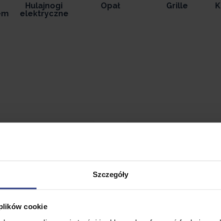
Hulajnogi
Opał
Grille
K
em
elektryczne
ocja
Promocja
eller
Bestseller
Szczegóły
 plików cookie