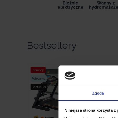
Bieżnie
Wanny z
elektryczne
hydromasaż
Bestsellery
Promocja
Prom
Polecamy
Bests
Bestseller
Zgoda
Niniejsza strona korzysta z