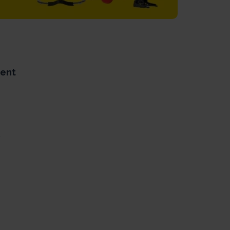
ment
y