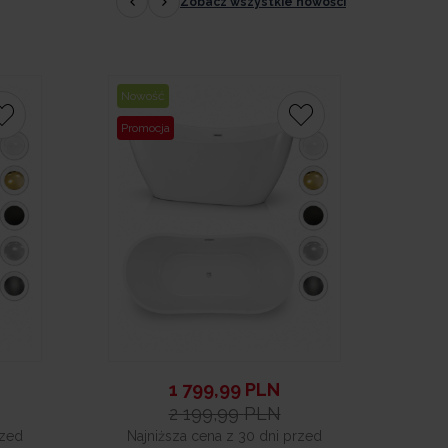
Zobacz wszystkie nowości
Nowość
Now
Promocja
Prom
1 799,99
PLN
2 199,99
PLN
rzed
Najniższa cena z 30 dni przed
Naj