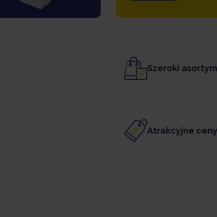
Szeroki asorty
Atrakcyjne cen