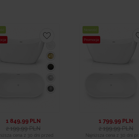
ość
Nowość
ocja
Promocja
1 849,99
PLN
1 799,99
PLN
2 199,99
PLN
2 199,99
PLN
niższa cena z 30 dni przed
Najniższa cena z 30 dni p