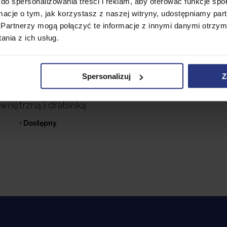
do spersonalizowania treści i reklam, aby oferować funkcje sp
769,99
PLN
ormacje o tym, jak korzystasz z naszej witryny, udostępniamy p
999,00
PLN
Partnerzy mogą połączyć te informacje z innymi danymi otrzym
Najniższa cena z 30 dni p
429,99
PLN
obniżką:
1 129,99 PLN
nia z ich usług.
659,99
PLN
niższa cena z 30 dni przed
Zestaw Ogrodowy E
obniżką:
549,99 PLN
Sofa stolik kawowy
Spersonalizuj
Z
fotele
ampolina 10FT 312CM
Corciano z siatką
• Dostępny
wnętrzną i drabinką
• Dostępny