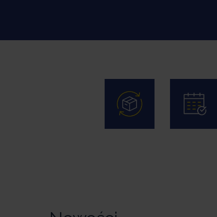
Reklamacje
Zakupy na
i zwroty
raty