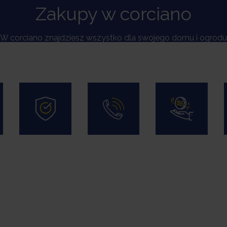
Zakupy w corciano
W corciano znajdziesz wszystko dla swojego domu i ogrodu
Gwarancja
Zakupy
Gwarancja
jakości
przez
najniższych
telefon
cen