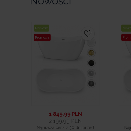
Nowości
Nowość
Now
Promocja
Prom
rzed
owery
 z
1 849,99
PLN
2 199,99
PLN
Najniższa cena z 30 dni przed
Naj