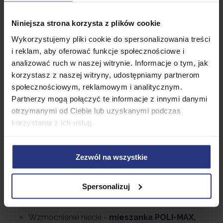
PŁASKIE DYSZE
Niniejsza strona korzysta z plików cookie
Nowe i bardzo płaskie dysze wodno-
Wykorzystujemy pliki cookie do spersonalizowania treści
powietrzne wystają jedynie 1,5 mm ponad nieckę
i reklam, aby oferować funkcje społecznościowe i
wanny. Dzięki zastosowaniu dysz o takiej
analizować ruch w naszej witrynie. Informacje o tym, jak
budowie, zyskujesz komfort i pewność, że wystające
korzystasz z naszej witryny, udostępniamy partnerom
dysze nie zepsują przyjemności płynącej z masażu.
społecznościowym, reklamowym i analitycznym.
Partnerzy mogą połączyć te informacje z innymi danymi
otrzymanymi od Ciebie lub uzyskanymi podczas
Parametry
korzystania z ich usług.
Marka -
Corciano
Zezwól na wszystkie
Rodzaj -
Wanna z hydromasażem
Model -
NEVADA
Spersonalizuj
Wymiary zewnętrzne -
170x80x59cm
Wzmocnienie niecki -
mieszanka POLI-MAX,