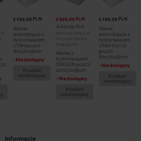
5 299,99
PLN
5 999,99
PLN
5 299,99
PLN
6 699,99
PLN
Wanna
Wanna
 30
Najniższa cena z 30
wolnostojąca z
wolnostojąca z
ą:
dni przed obniżką:
hydromasażem
hydromasażem
6 699,99 PLN
UTAH jacuzzi
UTAH (03/12)
80x170x58cm
jacuzzi
Wanna z
80x170x58cm
m
hydromasażem
• Niedostępny
zzi
OREGON jacuzzi
• Niedostępny
120x170x59cm
Produkt
niedostępny
Produkt
y
• Niedostępny
niedostępny
Produkt
ny
niedostępny
Informacje