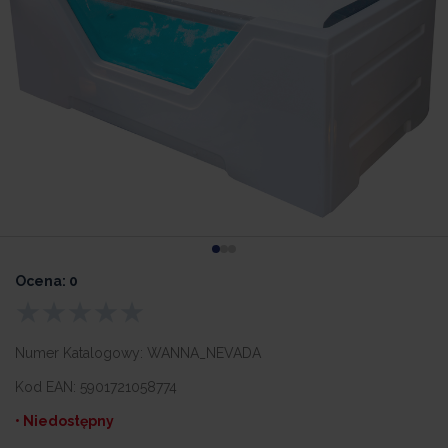
Ocena: 0
Numer Katalogowy:
WANNA_NEVADA
Kod EAN:
5901721058774
• Niedostępny