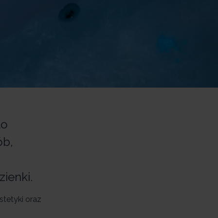
to
ób,
j
ienki.
stetyki oraz