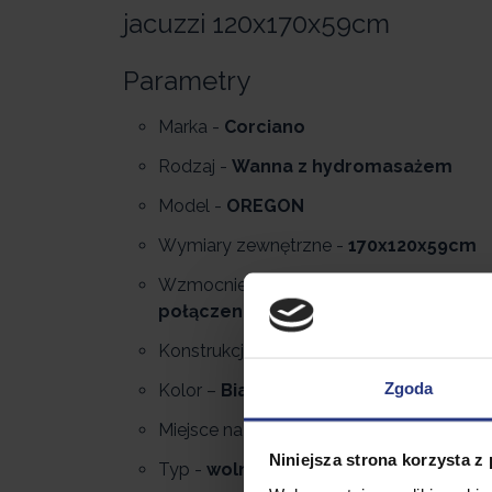
jacuzzi 120x170x59cm
Parametry
Marka -
Corciano
Rodzaj -
Wanna z hydromasażem
Model -
OREGON
Wymiary zewnętrzne -
170x120x59cm
Wzmocnienie niecki -
mieszanka POLI-
połączenie akrylu, ABS i polimeru
Konstrukcja nośna -
Tak
Zgoda
Kolor –
Biały
Miejsce na leżąco -
dwuosobowa
Niniejsza strona korzysta z
Typ -
wolnostojąca