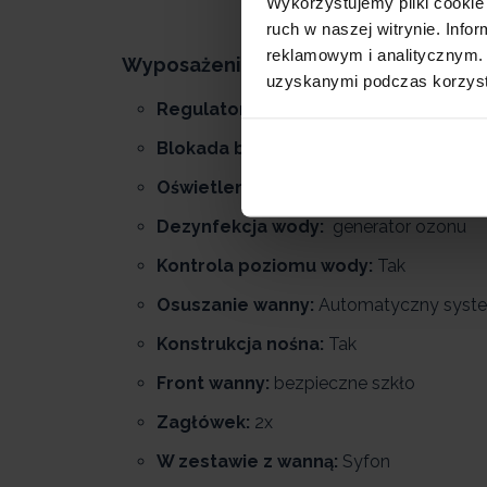
Wykorzystujemy pliki cookie 
ruch w naszej witrynie. Inf
reklamowym i analitycznym. 
Wyposażenie wanny:
uzyskanymi podczas korzysta
Regulator powietrza:
Tak
Blokada bezpieczeństwa:
Tak
Oświetlenie wanny:
chromoterapia
Dezynfekcja wody:
generator ozonu
Kontrola poziomu wody:
Tak
Osuszanie wanny:
Automatyczny syste
Konstrukcja nośna:
Tak
Front wanny:
bezpieczne szkło
Zagłówek:
2x
W zestawie z wanną:
Syfon