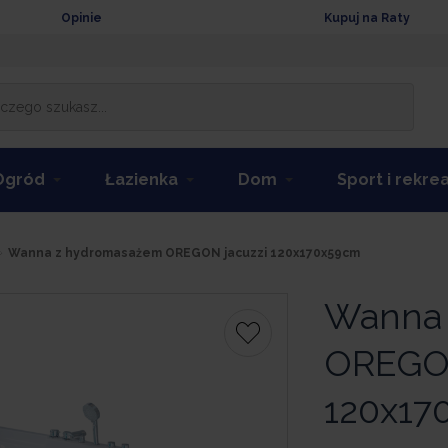
Opinie
Kupuj na Raty
Ogród
Łazienka
Dom
Sport i rekre
Wanna z hydromasażem OREGON jacuzzi 120x170x59cm
Wanna 
OREGON
120x17