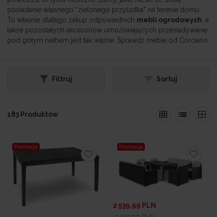
posiadanie własnego “zielonego przylądka” na terenie domu.
To właśnie dlatego zakup odpowiednich
mebli ogrodowych
, a
także pozostałych akcesoriów umożliwiających przesiadywanie
pod gołym niebem jest tak ważne. Sprawdź meble od Corciano.
Filtruj
Sortuj
183 Produktów
Promocja
Promocja
2 539,99
PLN
3 199,99
PLN