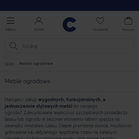
Opinie
Menu
Konto
Ulubione
Koszyk
Sklep
Meble ogrodowe
Meble ogrodowe
Planujesz zakup
wygodnych, funkcjonalnych, a
jednocześnie stylowych mebli
do swojego
ogrodu? Zdecydowana większość szczęśliwych posiadaczy
tarasu lub ogrodu w sezonie wiosenno-letnim spędza na
zewnątrz mnóstwo czasu. Ciepłe promienie słońca, możliwość
grillowania lub aktywnego spędzania czasu na świeżym
powietrzu, to tylko nieliczne zalety, jakie niesie ze sobą