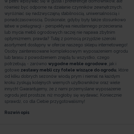
w pełni wpisywać się w gusta i preferencje domowników, ale
również być odporne na działanie czynników zewnętrznych,
wyróżniać się nadzwyczajną stabilnością, uniwersalnością i
ponadczasowością. Doskonale, gdyby były także stosunkowo
łatwe w pielęgnacji - perspektywa nieustannego przecierania
lub mycia mebli ogrodowych raczej nie napawa zbytnim
optymizmem, prawda? Tutaj z pomocą przyjdzie szeroki
asortyment dostępny w ofercie naszego sklepu internetowego!
Osoby zainteresowane kompleksowym wyposażeniem ogrodu
lub tarasu z powodzeniem znajdą tu wszystko, czego
potrzebują - zarówno
wygodne meble ogrodowe
, jak i
gotowe
zestawy mebli czy fotele wiszące do ogrodu
, które
od kilku dobrych sezonów wiodą prym i niemal na każdym
kroku zyskują kolejnych wiernych użytkowników oraz wiele
innych! Gwarantujemy, że z nami przemyślane wyposażenie
ogrodu jest prostsze, niż mogłoby się wydawać. Koniecznie
sprawdź, co dla Ciebie przygotowaliśmy!
Rozwiń opis