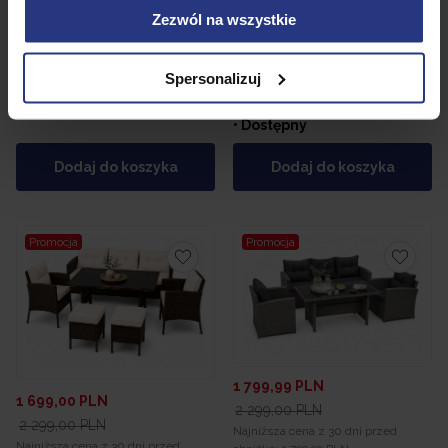
obniżką:
2 199,99 PLN
obniżką:
2 299,00 PLN
Zezwól na wszystkie
Zestaw Mebli ogrodowych
Zestaw Mebli ogrodowych
Natalia Corciano Narożnik Pufy
Santorini Corciano Narożnik
Spersonalizuj
Stolik komplet mebli
dwie pufy stolik komplet
mebli
• Dostępny
• Dostępny
Dodaj do koszyka
Dodaj do koszyka
Promocja
Promocja
1 799,99
PLN
1 699,00
PLN
2 299,00
PLN
2 299,00
PLN
Najniższa cena z 30 dni przed
Najniższa cena z 30 dni przed