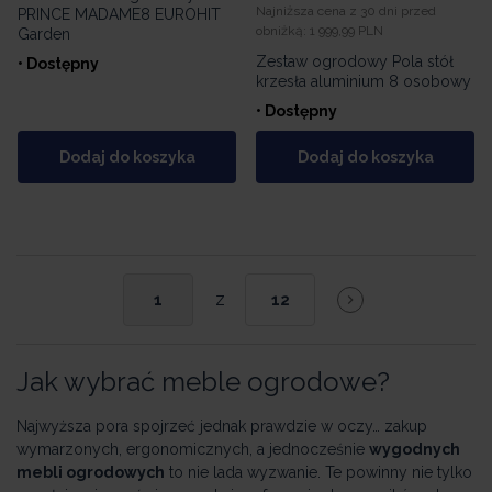
Najniższa cena z 30 dni przed
PRINCE MADAME8 EUROHIT
obniżką:
1 999,99 PLN
Garden
Zestaw ogrodowy Pola stół
• Dostępny
krzesła aluminium 8 osobowy
• Dostępny
Dodaj do koszyka
Dodaj do koszyka
z
1
12
Jak wybrać meble ogrodowe?
Najwyższa pora spojrzeć jednak prawdzie w oczy… zakup
wymarzonych, ergonomicznych, a jednocześnie
wygodnych
mebli ogrodowych
to nie lada wyzwanie. Te powinny nie tylko