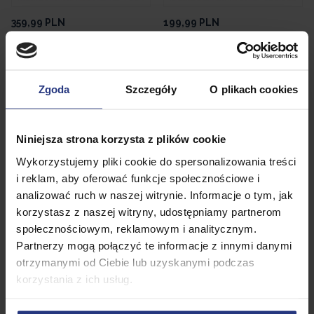
359,99
PLN
199,99
PLN
Zestaw ogrodowy Risari 4
Komplet 4 krzeseł RISARI
osobowy Komplet krzeseł +
składane Antracyt
stolik Bistro Meble ogrodowe
• Dostępny
• Dostępny
Zgoda
Szczegóły
O plikach cookies
Dodaj do koszyka
Dodaj do koszyka
Niniejsza strona korzysta z plików cookie
Wykorzystujemy pliki cookie do spersonalizowania treści
Promocja
Promocja
i reklam, aby oferować funkcje społecznościowe i
analizować ruch w naszej witrynie. Informacje o tym, jak
korzystasz z naszej witryny, udostępniamy partnerom
społecznościowym, reklamowym i analitycznym.
Partnerzy mogą połączyć te informacje z innymi danymi
otrzymanymi od Ciebie lub uzyskanymi podczas
korzystania z ich usług.
1 999,99
PLN
1 699,00
PLN
2 799,00
PLN
2 299,00
PLN
Najniższa cena z 30 dni przed
Najniższa cena z 30 dni przed