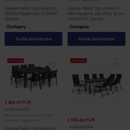
obniżką:
2 299,00 PLN
obniżką:
869,99 PLN
Zestaw Mebli Ogrodowych
Zestaw Mebli Ogrodowych
QUEEN Madame12 EUROHIT
MINI Madame stół KING 79 cm
Garden
4 EUROHIT Garden
• Dostępny
• Dostępny
Dodaj do koszyka
Dodaj do koszyka
Promocja
Promocja
1 399,00
PLN
1 799,00
PLN
Najniższa cena z 30 dni przed
1 669,99
PLN
obniżką:
1 799,00 PLN
2 199,99
PLN
Zestaw Mebli Ogrodowych