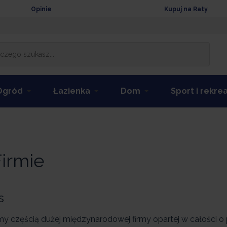
Opinie
Kupuj na Raty
Ogród
Łazienka
Dom
Sport i rekre
irmie
s
y częścią dużej międzynarodowej firmy opartej w całości o po