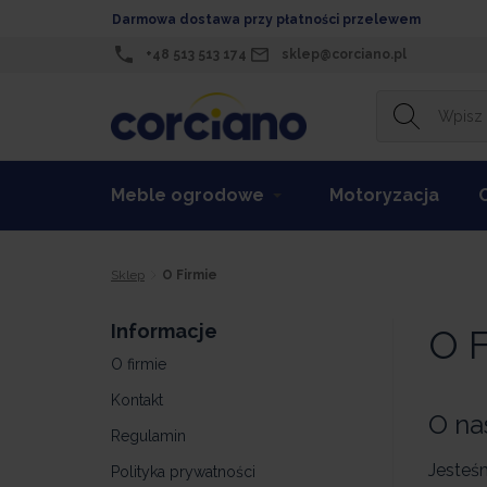
Darmowa dostawa przy płatności przelewem
+48 513 513 174
sklep@corciano.pl
Meble ogrodowe
Motoryzacja
Sklep
O Firmie
Informacje
O F
O firmie
Kontakt
O na
Regulamin
Jesteśm
Polityka prywatności