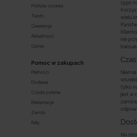
1990 r
Polityka cookies
Korzys
Twisto
wielu k
Państw
Gwarancja
Kliento
Aktualności
nie pr
Opinie
transak
Czas
Pomoc w zakupach
Niemal
Płatności
wszelk
Dostawa
tylko n
Częste pytania
jest w 
zamówi
Reklamacje
odpowi
Zwroty
Dost
Raty
Na str