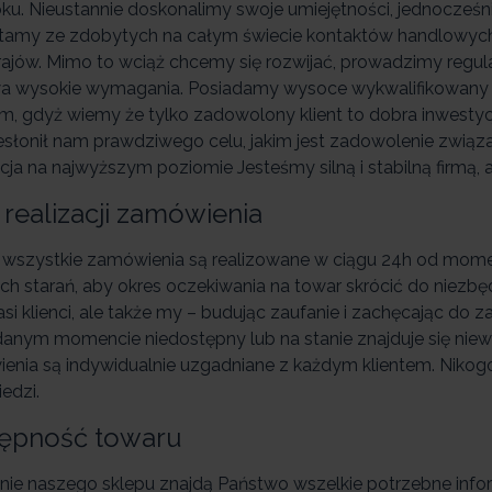
oku. Nieustannie doskonalimy swoje umiejętności, jednocześ
tamy ze zdobytych na całym świecie kontaktów handlowych,
rajów. Mimo to wciąż chcemy się rozwijać, prowadzimy regula
a wysokie wymagania. Posiadamy wysoce wykwalifikowany
m, gdyż wiemy że tylko zadowolony klient to dobra inwestyc
zesłonił nam prawdziwego celu, jakim jest zadowolenie zwi
cja na najwyższym poziomie Jesteśmy silną i stabilną firmą,
 realizacji zamówienia
 wszystkie zamówienia są realizowane w ciągu 24h od mom
ich starań, aby okres oczekiwania na towar skrócić do niez
asi klienci, ale także my – budując zaufanie i zachęcając do z
danym momencie niedostępny lub na stanie znajduje się niew
enia są indywidualnie uzgadniane z każdym klientem. Niko
edzi.
ępność towaru
onie naszego sklepu znajdą Państwo wszelkie potrzebne info