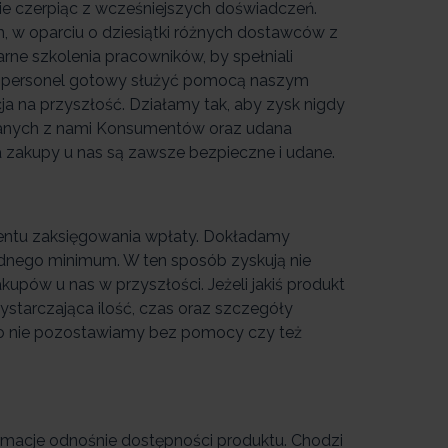
nie czerpiąc z wcześniejszych doświadczeń.
 w oparciu o dziesiątki różnych dostawców z
rne szkolenia pracowników, by spełniali
 personel gotowy służyć pomocą naszym
ja na przyszłość. Działamy tak, aby zysk nigdy
ązanych z nami Konsumentów oraz udana
 a zakupy u nas są zawsze bezpieczne i udane.
entu zaksięgowania wpłaty. Dokładamy
będnego minimum. W ten sposób zyskują nie
akupów u nas w przyszłości. Jeżeli jakiś produkt
ystarczająca ilość, czas oraz szczegóły
go nie pozostawiamy bez pomocy czy też
rmacje odnośnie dostępności produktu. Chodzi