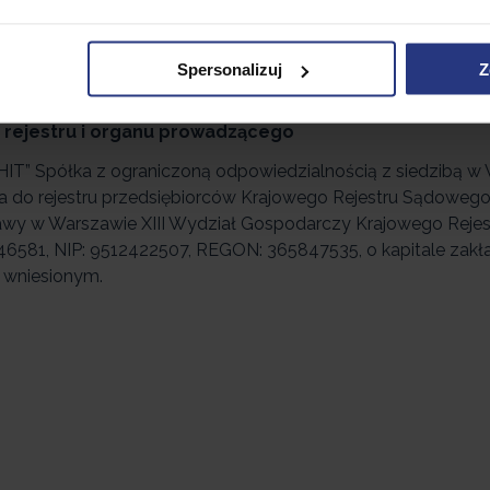
dostawy zawierają się w kwocie od 0 zł do 129 zł i są zależ
 podane są w zakładce Koszty dostawy.
Spersonalizuj
Z
rejestru i organu prowadzącego
T” Spółka z ograniczoną odpowiedzialnością z siedzibą w Wa
a do rejestru przedsiębiorców Krajowego Rejestru Sądoweg
wy w Warszawie XIII Wydział Gospodarczy Krajowego Rej
6581, NIP: 9512422507, REGON: 365847535, o kapitale zak
i wniesionym.