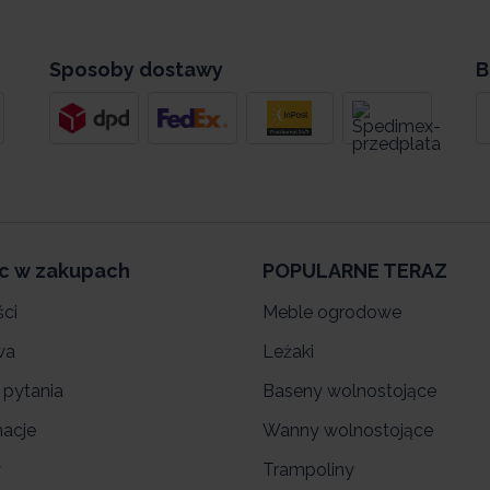
Sposoby dostawy
B
c w zakupach
POPULARNE TERAZ
ści
Meble ogrodowe
wa
Leżaki
 pytania
Baseny wolnostojące
acje
Wanny wolnostojące
y
Trampoliny