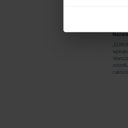
Koszty 
towaru
Nazwa 
„EUROHI
wpisan
Warsza
000064
całośc