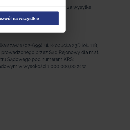
ne od gabarytu przesyłki. Kwoty za wysyłkę
ezwól na wszystkie
rszawie (02-699), ul. Kłobucka 23D lok. 118,
o prowadzonego przez Sąd Rejonowy dla m.st.
estru Sądowego pod numerem KRS:
ładowym w wysokości 1 000 000,00 zł w