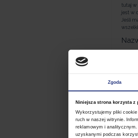
tutaj 
jest w
Jeśli m
wszelki
Nazw
„EUROH
zareje
Rejest
Akce
Zgoda
Klient
elektro
Niniejsza strona korzysta z
siedzi
Wykorzystujemy pliki cookie 
ruch w naszej witrynie. Inf
Info
reklamowym i analitycznym. 
kosz
uzyskanymi podczas korzysta