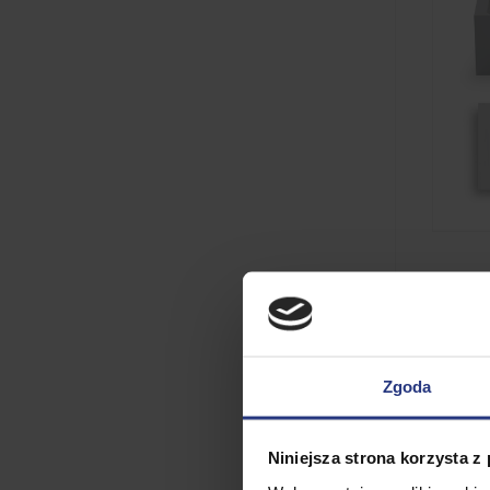
W
pr
POR
bia
Zgoda
Niniejsza strona korzysta z