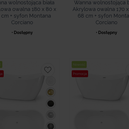
na wolnostojąca biała
Wanna wolnostojąca b
lowa owalna 180 x 80 x
Akrylowa owalna 170 x
 cm + syfon Montana
68 cm + syfon Mont
Corciano
Corciano
• Dostępny
• Dostępny
ć
Nowość
ja
Promocja