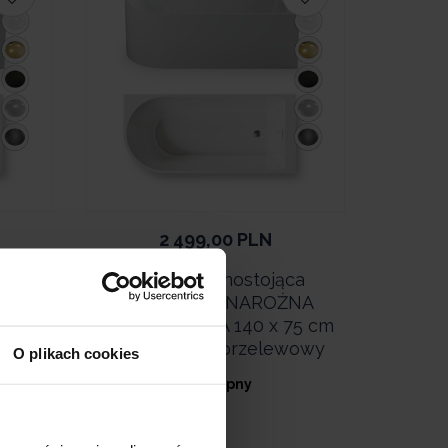
2 499,00
PLN
ca
Wanna wolnostojąca
ŻNA
przyścienna NAROŻNA
5 cm
PORTO PRAWA 140 x 75 cm
wowy
biała system przelewowy
O plikach cookies
• Dostępny