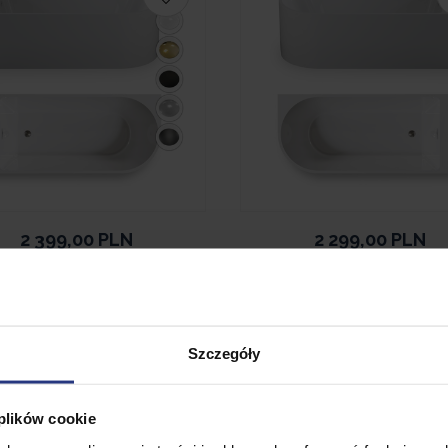
2 399,00
PLN
2 299,00
PLN
anna wolnostojąca
Wanna wolnostoją
zyścienna NAROŻNA
przyścienna NARO
TO LEWA 150 x 78 cm
PORTO PRAWA 150 x 7
ła system przelewowy
biała system przele
Szczegóły
• Dostępny
• Dostępny
 plików cookie