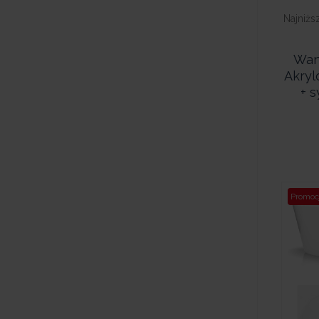
Najniżs
Wan
Akryl
+ 
Promoc