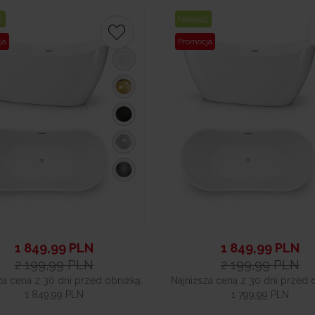
ć
Nowość
ja
Promocja
1 849,99
PLN
1 849,99
PLN
2 199,99
PLN
2 199,99
PLN
za cena z 30 dni przed obniżką:
Najniższa cena z 30 dni przed 
1 849,99 PLN
1 799,99 PLN