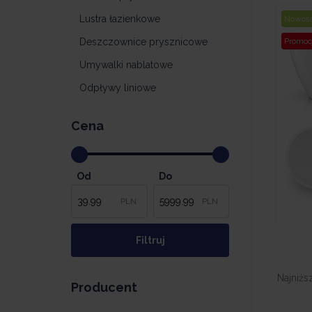
Lustra łazienkowe
Nowoś
Deszczownice prysznicowe
Promoc
Umywalki nablatowe
Odpływy liniowe
Cena
Od
Do
PLN
PLN
Najniżs
Producent