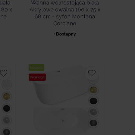
iała
Wanna wolnostojąca biała
 80 x
Akrylowa owalna 160 x 75 x
ana
68 cm + syfon Montana
Corciano
• Dostępny
Nowość
Promocja