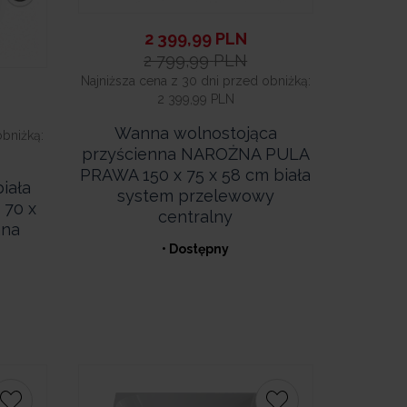
2 399,99
PLN
2 799,99
PLN
Najniższa cena z 30 dni przed obniżką:
2 399,99 PLN
Wanna wolnostojąca
obniżką:
przyścienna NAROŻNA PULA
PRAWA 150 x 75 x 58 cm biała
iała
system przelewowy
 70 x
centralny
ana
• Dostępny