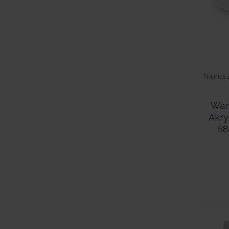
Najniżs
Wan
Akry
68