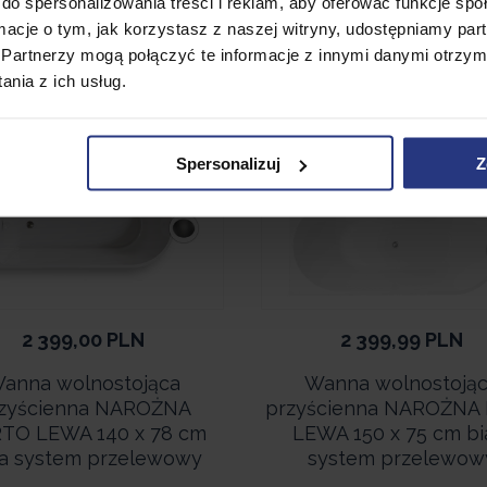
do spersonalizowania treści i reklam, aby oferować funkcje sp
ormacje o tym, jak korzystasz z naszej witryny, udostępniamy p
Partnerzy mogą połączyć te informacje z innymi danymi otrzym
nia z ich usług.
Spersonalizuj
Z
2 399,00
PLN
2 399,99
PLN
anna wolnostojąca
Wanna wolnostoją
zyścienna NAROŻNA
przyścienna NAROŻNA
TO LEWA 140 x 78 cm
LEWA 150 x 75 cm bi
ła system przelewowy
system przelewow