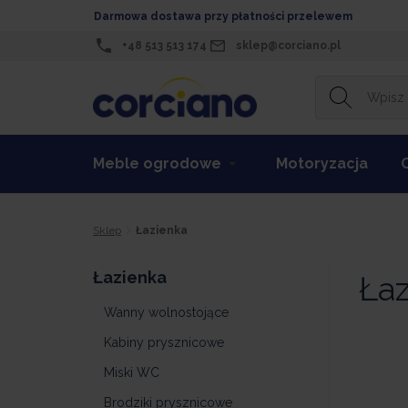
Darmowa dostawa przy płatności przelewem
+48 513 513 174
sklep@corciano.pl
Meble ogrodowe
Motoryzacja
Sklep
Łazienka
Łazienka
Ła
Wanny wolnostojące
Kabiny prysznicowe
Miski WC
Brodziki prysznicowe