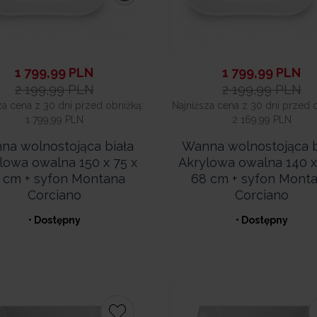
1 799,99
PLN
1 799,99
PLN
2 199,99
PLN
2 199,99
PLN
za cena z 30 dni przed obniżką:
Najniższa cena z 30 dni przed 
1 799,99 PLN
2 169,99 PLN
na wolnostojąca biała
Wanna wolnostojąca b
lowa owalna 150 x 75 x
Akrylowa owalna 140 x
 cm + syfon Montana
68 cm + syfon Mont
Corciano
Corciano
• Dostępny
• Dostępny