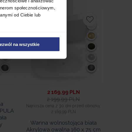
ołecznościowe i analizować
artnerom społecznościowym,
Promocja
anymi od Ciebie lub
ezwól na wszystkie
2 169,99
PLN
2 199,99
PLN
ca
Najniższa cena z 30 dni przed obniżką:
 PULA
2 169,99 PLN
ała
Wanna wolnostojąca biała
y
Akrylowa owalna 160 x 75 cm