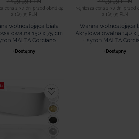
2 199,99
PLN
2 199,99
PLN
za cena z 30 dni przed obniżką:
Najniższa cena z 30 dni przed 
2 169,99 PLN
2 169,99 PLN
na wolnostojąca biała
Wanna wolnostojąca b
owa owalna 150 x 75 cm
Akrylowa owalna 140 x
syfon MALTA Corciano
+ syfon MALTA Corci
• Dostępny
• Dostępny
ja