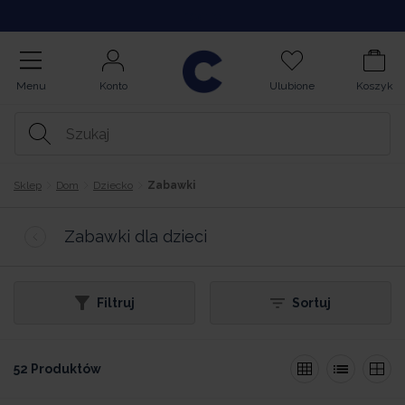
Opinie
Menu
Konto
Ulubione
Koszyk
Sklep
Dom
Dziecko
Zabawki
Zabawki dla dzieci
Filtruj
Sortuj
52 Produktów