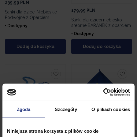
239,99
PLN
179,99
PLN
Sanki dla dzieci Niebieskie
Podwójne z Oparciem
Sanki dla dzieci niebiesko-
srebrne BARANEK z oparciem
• Dostępny
• Dostępny
Dodaj do koszyka
Dodaj do koszyka
Zgoda
Szczegóły
O plikach cookies
179,99
PLN
Sanki dla dzieci niebieskie,
BARANEK z oparciem
Niniejsza strona korzysta z plików cookie
49,99
PLN
metalowe + pianka