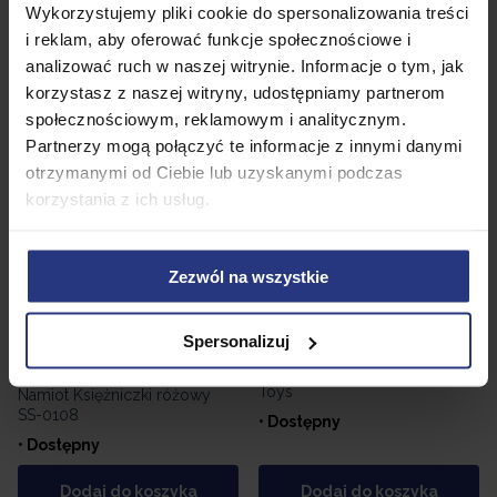
Wykorzystujemy pliki cookie do spersonalizowania treści
Namiot Księżycowy zgaszony
• Dostępny
ciemno-niebieski SS-0108
i reklam, aby oferować funkcje społecznościowe i
analizować ruch w naszej witrynie. Informacje o tym, jak
• Dostępny
korzystasz z naszej witryny, udostępniamy partnerom
Dodaj do koszyka
Dodaj do koszyka
społecznościowym, reklamowym i analitycznym.
Partnerzy mogą połączyć te informacje z innymi danymi
otrzymanymi od Ciebie lub uzyskanymi podczas
korzystania z ich usług.
Zezwól na wszystkie
29,00
PLN
Spersonalizuj
49,99
PLN
Warsztat Tkacki marki Tobi
Toys
Namiot Księżniczki różowy
SS-0108
• Dostępny
• Dostępny
Dodaj do koszyka
Dodaj do koszyka