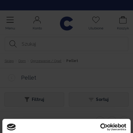
Opinie
Menu
Konto
Ulubione
Koszyk
Sklep
Dom
Ogrzewanie / Opał
Pellet
Pellet
Filtruj
Sortuj
2 Produktów