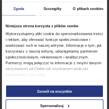
Nowość
Promocja
Zgoda
Szczegóły
O plikach cookies
Niniejsza strona korzysta z plików cookie
Wykorzystujemy pliki cookie do spersonalizowania treści
i reklam, aby oferować funkcje społecznościowe i
analizować ruch w naszej witrynie. Informacje o tym, jak
49,99
PLN
1 699,99
PLN
korzystasz z naszej witryny, udostępniamy partnerom
1 799,00
PLN
Pellet drzewny Corciano Opał
Najniższa cena z 30 dni przed
społecznościowym, reklamowym i analitycznym.
zimowy Worek 15kg
obniżką:
1 450,00 PLN
Partnerzy mogą połączyć te informacje z innymi danymi
• Dostępny
Pellet drzewny Corciano Opał
otrzymanymi od Ciebie lub uzyskanymi podczas
zimowy Paleta 750kg
korzystania z ich usług.
• Dostępny
Dodaj do koszyka
Dodaj do koszyka
Zezwól na wszystkie
Spersonalizuj