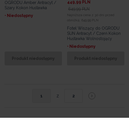
449,99
PLN
OGRODU Amber Antracyt /
Szary Kokon Huśtawka
649,99
PLN
Najniższa cena z 30 dni przed
• Niedostępny
obniżką:
649,99 PLN
Fotel Wiszący do OGRODU
SUN Antracyt / Czerń Kokon
Huśtawka Wolnostojący
• Niedostępny
Produkt niedostępny
Produkt niedostępny
z
1
2