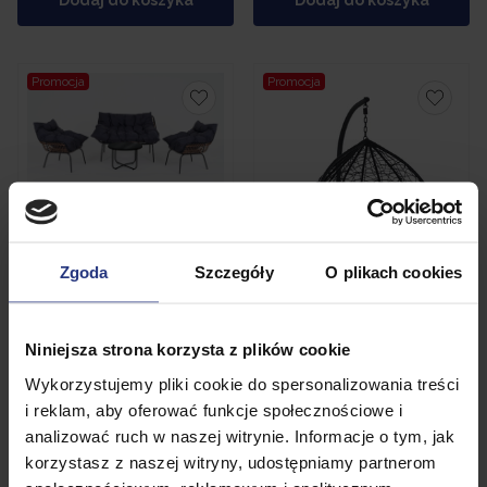
Promocja
Promocja
1 199,99
PLN
1 999,99
PLN
Zgoda
Szczegóły
O plikach cookies
Najniższa cena z 30 dni przed
obniżką:
1 999,99 PLN
Zestaw Mebli Ogrodowych St
Niniejsza strona korzysta z plików cookie
Miguel ławka stolik fotele
Zestaw Ogrodowy
Wykorzystujemy pliki cookie do spersonalizowania treści
Wypoczynkowy
589,99
PLN
i reklam, aby oferować funkcje społecznościowe i
• Dostępny
799,99
PLN
analizować ruch w naszej witrynie. Informacje o tym, jak
Najniższa cena z 30 dni przed
korzystasz z naszej witryny, udostępniamy partnerom
obniżką:
699,99 PLN