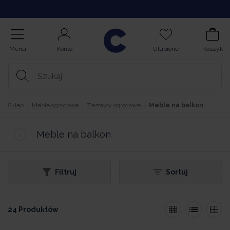
Opinie
Menu
Konto
Ulubione
Koszyk
Sklep
Meble ogrodowe
Zestawy ogrodowe
Meble na balkon
Meble na balkon
Filtruj
Sortuj
24 Produktów