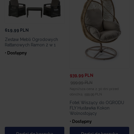
619,99
PLN
Zestaw Mebli Ogrodowych
Rattanowych Ramon 2 w 1
• Dostępny
939,99
PLN
999,99
PLN
Najniższa cena z 30 dni przed
obniżką:
599,99 PLN
Fotel Wiszący do OGRODU
FLY Huśtawka Kokon
Wolnostojący
• Dostępny
Dodaj do koszyka
Dodaj do koszyka