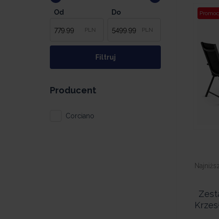
Od
Do
Promoc
PLN
PLN
Producent
Corciano
Najniżs
Zest
Krzes