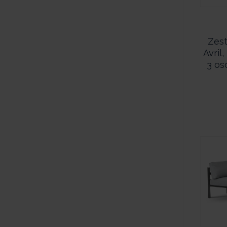
Zes
Avril
3 os