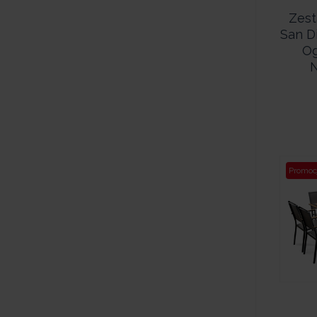
Zes
San D
Og
N
Promoc