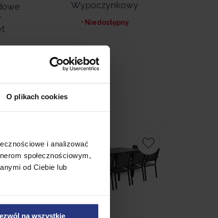
Wypoczynkowy
dowe
y
• Niedostępny
et
O plikach cookies
Promocja
ołecznościowe i analizować
artnerom społecznościowym,
anymi od Ciebie lub
ezwól na wszystkie