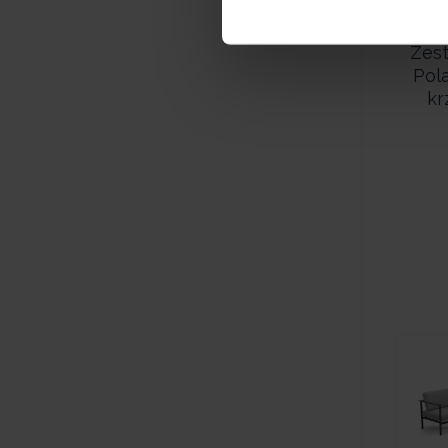
Zes
Pol
kr