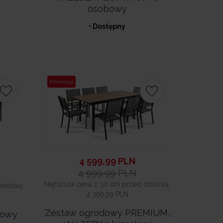
osobowy
• Dostępny
Promocja
4 599,99
PLN
4 999,99
PLN
Najniższa cena z 30 dni przed obniżką:
obniżką:
4 399,99 PLN
Zestaw ogrodowy PREMIUM,
iowy