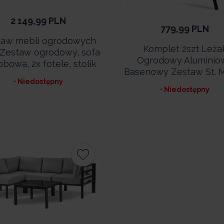
2 149,99
PLN
779,99
PLN
taw mebli ogrodowych
Komplet 2szt Leża
, Zestaw ogrodowy, sofa
Ogrodowy Aluminio
obowa, 2x fotele, stolik
Basenowy Zestaw St. M
• Niedostępny
• Niedostępny