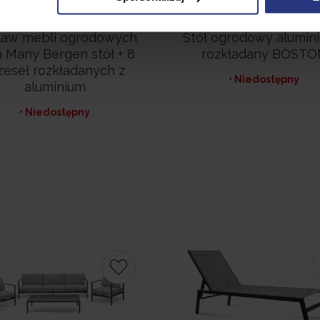
2 199,99
PLN
2 399,99
PLN
taw mebli ogrodowych
Stół ogrodowy alumin
a Many Bergen stół + 8
rozkładany BOSTO
zeseł rozkładanych z
• Niedostępny
aluminium
• Niedostępny