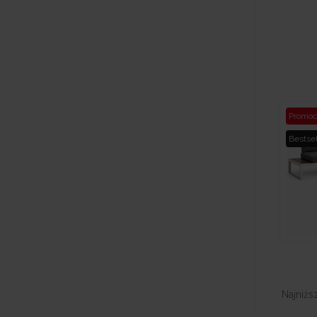
Promoc
Bestsel
Najniżs