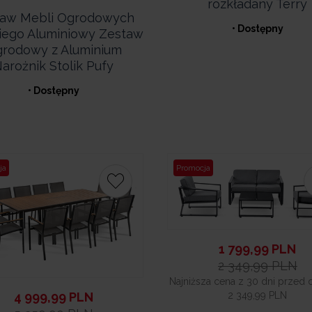
rozkładany Terry
taw Mebli Ogrodowych
• Dostępny
iego Aluminiowy Zestaw
rodowy z Aluminium
arożnik Stolik Pufy
• Dostępny
ja
Promocja
1 799,99
PLN
2 349,99
PLN
Najniższa cena z 30 dni przed 
2 349,99 PLN
4 999,99
PLN