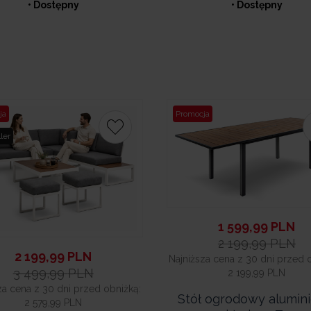
• Dostępny
• Dostępny
ja
Promocja
ler
1 599,99
PLN
2 199,99
PLN
2 199,99
PLN
Najniższa cena z 30 dni przed 
3 499,99
PLN
2 199,99 PLN
za cena z 30 dni przed obniżką:
Stół ogrodowy alumin
2 579,99 PLN