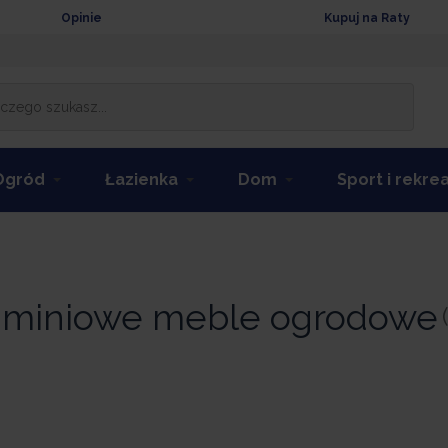
Opinie
Kupuj na Raty
Ogród
Łazienka
Dom
Sport i rekre
e
uminiowe meble ogrodowe