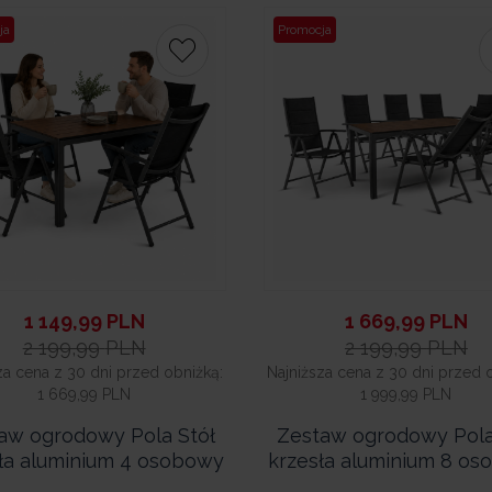
ja
Promocja
1 149,99
PLN
1 669,99
PLN
2 199,99
PLN
2 199,99
PLN
za cena z 30 dni przed obniżką:
Najniższa cena z 30 dni przed 
1 669,99 PLN
1 999,99 PLN
aw ogrodowy Pola Stół
Zestaw ogrodowy Pola
ła aluminium 4 osobowy
krzesła aluminium 8 o