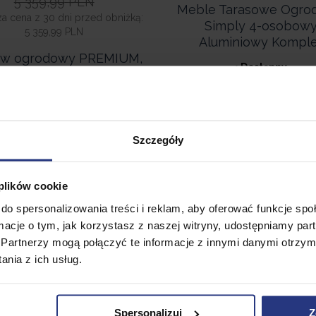
5 359,99
PLN
Meble Tarasowe Ogro
za cena z 30 dni przed obniżką:
Simply 4-osobow
5 359,99 PLN
Aluminiowy Kompl
aw ogrodowy PREMIUM,
• Dostępny
tół TERY z krzesłami
CELONA 12 osobowy,
• Dostępny
Szczegóły
 plików cookie
do spersonalizowania treści i reklam, aby oferować funkcje sp
ormacje o tym, jak korzystasz z naszej witryny, udostępniamy p
Partnerzy mogą połączyć te informacje z innymi danymi otrzym
nia z ich usług.
Spersonalizuj
Z