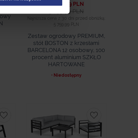
5 499,99
PLN
5 759,99
PLN
iowy
Najniższa cena z 30 dni przed obniżką:
N
5 759,99 PLN
Zestaw ogrodowy PREMIUM,
stół BOSTON z krzesłami
BARCELONA 12 osobowy, 100
procent aluminium SZKŁO
HARTOWANE
• Niedostępny