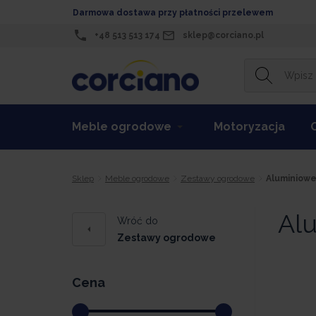
Darmowa dostawa przy płatności przelewem
+48 513 513 174
sklep@corciano.pl
Meble ogrodowe
Motoryzacja
Sklep
Meble ogrodowe
Zestawy ogrodowe
Aluminiow
Al
Wróć do
Zestawy ogrodowe
Cena