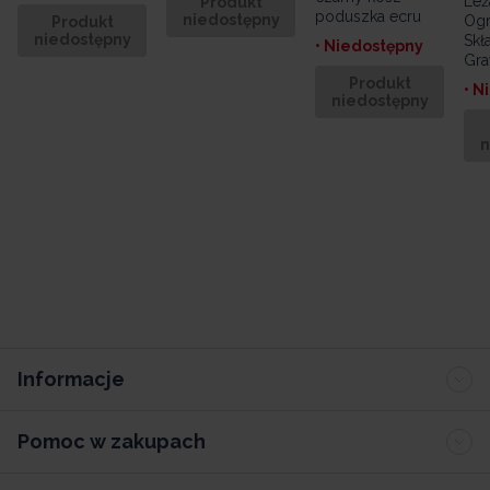
Leżak Plażowy
Produkt
poduszka ecru
oso
niedostępny
Ogrodowy
fote
Składany Zero
• Niedostępny
Gravity Antracyt
• N
Produkt
• Niedostępny
niedostępny
n
Produkt
niedostępny
Informacje
Pomoc w zakupach