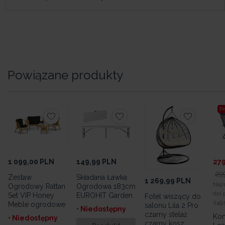
Powiązane produkty
Promocja
149,99
PLN
279,99
PLN
299,99
PLN
Składana Ławka
1 269,99
PLN
2 1
Najniższa cena z 30
Ogrodowa 183cm
dni przed obniżką:
EUROHIT Garden
Fotel wiszący do
Zes
249,99 PLN
salonu Lila 2 Pro
og
• Niedostępny
czarny stelaż
Avr
Komplet 2szt
czarny kosz
ogr