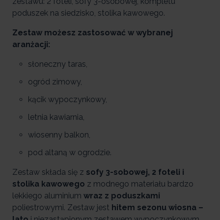
zestawu: 2 foteli, sofy 3-osobowej, kompletu
poduszek na siedzisko, stolika kawowego.
Zestaw możesz zastosować w wybranej
aranżacji:
słoneczny taras,
ogród zimowy,
kącik wypoczynkowy,
letnia kawiarnia,
wiosenny balkon,
pod altaną w ogrodzie.
Zestaw składa się z
sofy 3-sobowej, 2 foteli i
stolika kawowego
z modnego materiału bardzo
lekkiego aluminium
wraz z poduszkami
poliestrowymi. Zestaw jest
hitem sezonu wiosna –
lato
i niezastąpionym zestawem wypoczynkowym