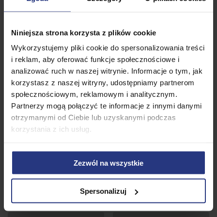
Niniejsza strona korzysta z plików cookie
Wykorzystujemy pliki cookie do spersonalizowania treści
i reklam, aby oferować funkcje społecznościowe i
analizować ruch w naszej witrynie. Informacje o tym, jak
korzystasz z naszej witryny, udostępniamy partnerom
społecznościowym, reklamowym i analitycznym.
Partnerzy mogą połączyć te informacje z innymi danymi
otrzymanymi od Ciebie lub uzyskanymi podczas
1 739,99
PLN
korzystania z ich usług.
Orbitrek Profesionalny
elektromagnetyczny Golden
579,99
PLN
Zezwól na wszystkie
• Niedostępny
Orbitrek Magnetyczny
Corciano Cosmic Trenażer
120kg
Spersonalizuj
• Niedostępny