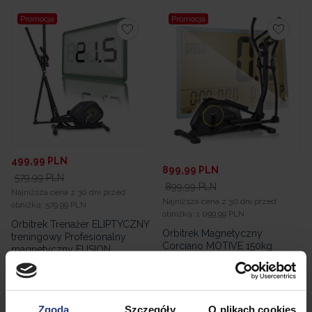
Promocja
Promocja
499,99
PLN
899,99
PLN
579,99
PLN
899,99
PLN
Najniższa cena z 30 dni przed
Najniższa cena z 30 dni przed
obniżką:
579,99 PLN
obniżką:
1 099,99 PLN
Orbitrek Trenażer ELIPTYCZNY
Orbitrek Magnetyczny
treningowy Profesionalny
Corciano MOTIVE 150kg
magnetyczny FUSION
• Niedostępny
• Dostępny
Dodaj do koszyka
Produkt niedostępny
Zgoda
Szczegóły
O plikach cookies