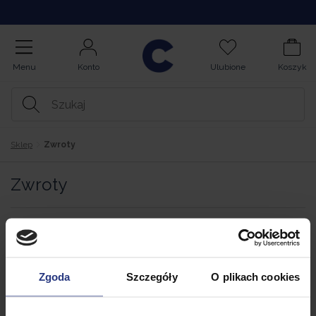
Opinie
Menu
Konto
Ulubione
Koszyk
Sklep
Zwroty
Zwroty
Wypełnij fomularz odstąpienia od umowy.
Towary odeślij na:
Zgoda
Szczegóły
O plikach cookies
ZWROTY – EUROHIT Sp. z o.o.
ul. Leśna 73