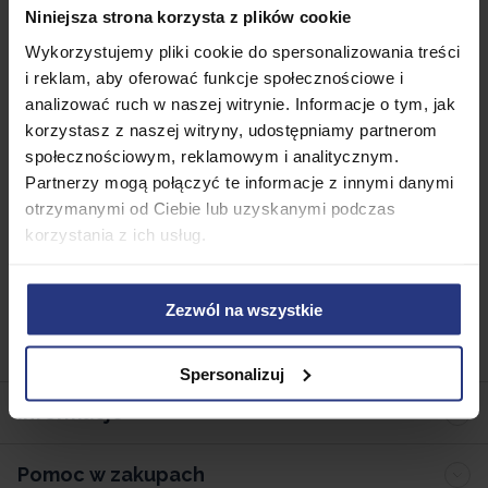
Niniejsza strona korzysta z plików cookie
32-590 Libiąż
Wykorzystujemy pliki cookie do spersonalizowania treści
Polska
i reklam, aby oferować funkcje społecznościowe i
analizować ruch w naszej witrynie. Informacje o tym, jak
korzystasz z naszej witryny, udostępniamy partnerom
społecznościowym, reklamowym i analitycznym.
wzor_formularza_odstapienia_od_umowy.pdf
Partnerzy mogą połączyć te informacje z innymi danymi
otrzymanymi od Ciebie lub uzyskanymi podczas
korzystania z ich usług.
Zezwól na wszystkie
Spersonalizuj
Informacje
Pomoc w zakupach