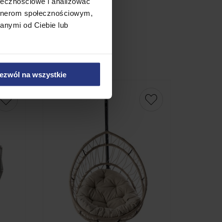
ołecznościowe i analizować
ytowy
artnerom społecznościowym,
anymi od Ciebie lub
ezwól na wszystkie
Promocja