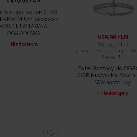
el wiszący kokon STAŚ
ERPREMIUM osobowy
KOSZ HUŚTAWKA
OGRODOWA
699,99
PLN
699,99
PLN
• Niedostępny
Najniższa cena z 30 dni przed 
699,99 PLN
Fotel Wiszący do OG
ORB Huśtawka Kokon 
Wolnostojący
• Niedostępny