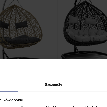
999,99
PLN
1 399,99
PLN
1 029,99
PLN
Szczegóły
Najniższa cena z 30 dni przed 
999,99 PLN
 wiszący 2 osobowy Lilia
a/jasnoszary/antracytowy
Fotel Wiszący do poko
 plików cookie
salonu 2 Osobowy Li
• Niedostępny