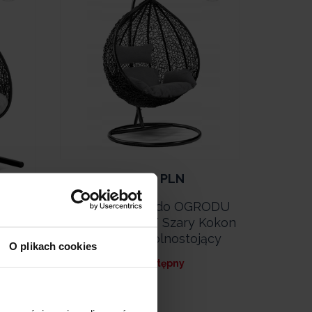
699,99
PLN
Fotel Wiszący do OGRODU
Dalia Antracyt / Szary Kokon
Huśtawka Wolnostojący
O plikach cookies
obniżką:
• Niedostępny
ju /
lia