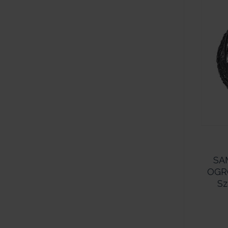
SAM
OGRO
Sz