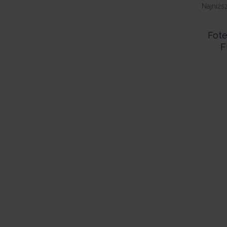
Najniżs
Fot
F