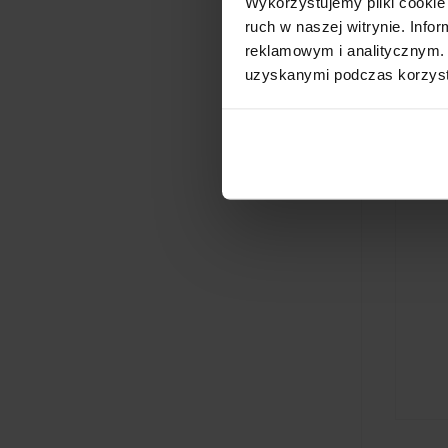
Wykorzystujemy pliki cookie 
ruch w naszej witrynie. Inf
reklamowym i analitycznym. 
uzyskanymi podczas korzysta