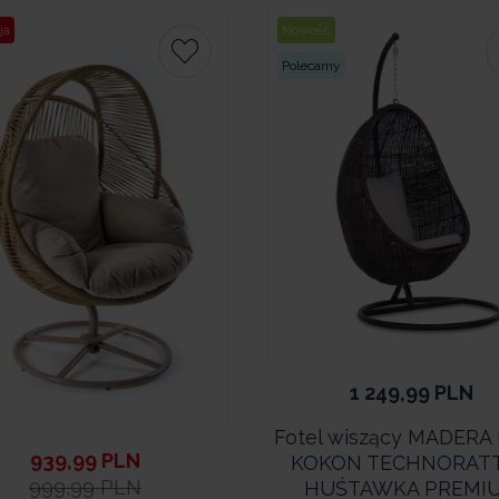
ja
Nowość
Polecamy
1 249,99
PLN
Fotel wiszący MADERA
939,99
PLN
KOKON TECHNORAT
999,99
PLN
HUŚTAWKA PREMI