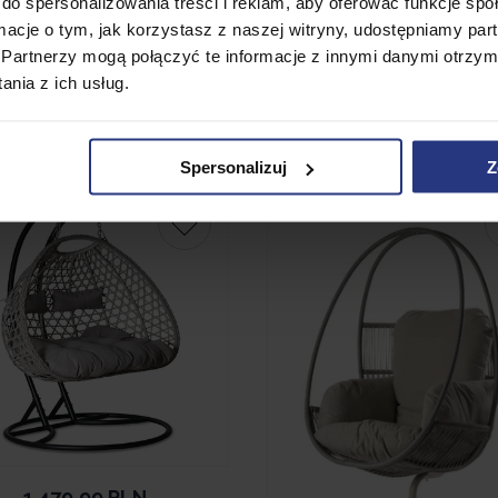
do spersonalizowania treści i reklam, aby oferować funkcje sp
czarny/czarny/antrac
ormacje o tym, jak korzystasz z naszej witryny, udostępniamy p
kokon
Partnerzy mogą połączyć te informacje z innymi danymi otrzym
• Niedostępny
nia z ich usług.
Spersonalizuj
Z
Promocja
1 479,99
PLN