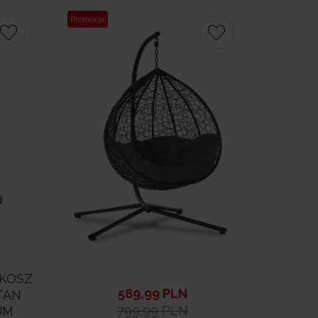
Promocja
 KOSZ
589,99
PLN
TAN
799,99
PLN
UM