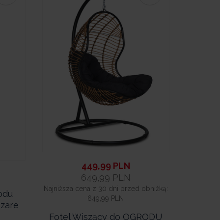
449,99
PLN
649,99
PLN
Najniższa cena z 30 dni przed obniżką:
odu
649,99 PLN
szare
Fotel Wiszący do OGRODU