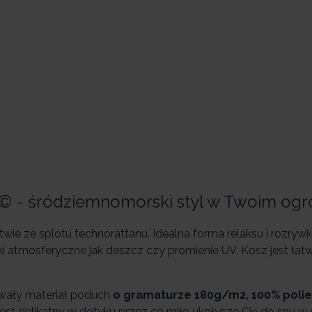
© - śródziemnomorski styl w Twoim ogr
wie ze splotu technorattanu. Idealna forma relaksu i rozrywk
i atmosferyczne jak deszcz czy promienie UV. Kosz jest łat
wały materiał poduch
o gramaturze 180g/m2, 100% polie
jest delikatny w dotyku przez co miło ukołysze Cię do snu w 