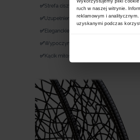
Wykorzystujemy pliki cookie 
✅
Strefa ciszy i relaksu w SPA,
ruch w naszej witrynie. Inf
reklamowym i analitycznym. 
✅
Uzupełnienie oranżerii i zimowych ogrod
uzyskanymi podczas korzysta
✅
Eleganckie wykończenie sypialni,
✅
Wypoczynek na balkonie,
✅
Kącik miłośnika książki,