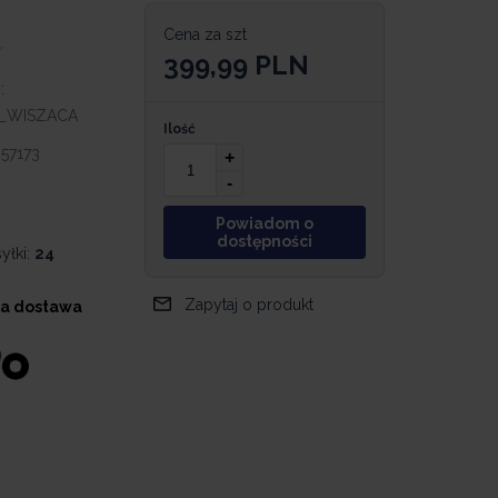
Cena za szt
399,99
PLN
:
_WISZACA
Ilość
57173
+
-
Powiadom o
dostępności
yłki:
24
Zapytaj o produkt
a dostawa