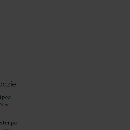
odzie.
i pod
wy w
ster
po
cieniu