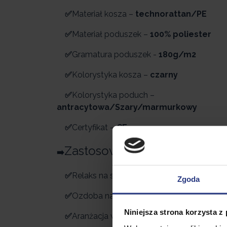
✅
Materiał kosza –
technorattan/PE
✅
Materiał poduszek –
100% poliester
✅
Gramatura poduszek -
180g/m
2
✅
Kolorystyka kosza –
czarny
✅
Kolorystyka poduch –
antracytowa/Szary/marmurkowy
✅
Certyfikat –
CE
Zastosowanie:
➡️
✅
Relaks na słonecznym tarasie,
Zgoda
✅
Ozdoba nad basenem,
Niniejsza strona korzysta z
✅
Aranżacja wnętrza ogrodowego,