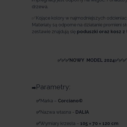
drzewa.
✅Kojące kolory w najmodniejszych odcieniac
Materiały są odporne na działanie promieni 
zestawie znajdują się
poduszki oraz kosz z
✅
✅
✅NOWY MODEL 2024✅✅✅
Parametry:
➡️
✅
Marka –
Corciano©
✅
Nazwa własna -
DALIA
✅
Wymiary krzesła –
105 × 70 × 120 cm