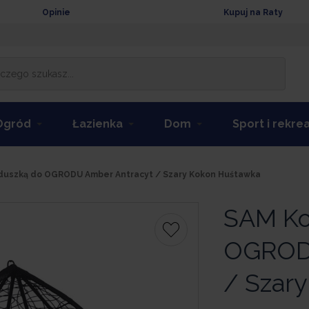
Opinie
Kupuj na Raty
Ogród
Łazienka
Dom
Sport i rekre
duszką do OGRODU Amber Antracyt / Szary Kokon Huśtawka
SAM Ko
OGRODU
/ Szar