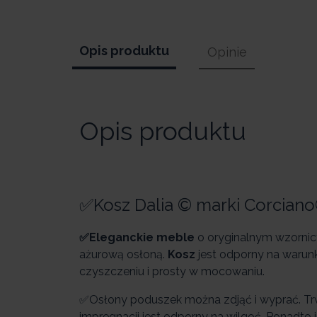
Opis produktu
Opinie
Opis produktu
✅Kosz Dalia © marki Corciano
✅Eleganckie meble
o oryginalnym wzornict
ażurową osłoną.
Kosz
jest odporny na warunk
czyszczeniu i prosty w mocowaniu.
✅Osłony poduszek można zdjąć i wyprać. Tr
impregnacji jest odporny na wilgoć. Ponadto 