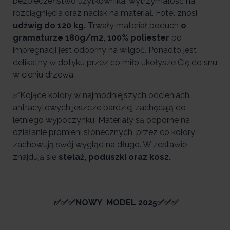
bezpieczeństwo użytkownika, wytrzymałość na
rozciągnięcia oraz nacisk na materiał. Fotel znosi
udźwig do 120 kg.
Trwały materiał poduch
o
gramaturze 180g/m2, 100% poliester
po
impregnacji jest odporny na wilgoć. Ponadto jest
delikatny w dotyku przez co miło ukołysze Cię do snu
w cieniu drzewa.
✅Kojące kolory w najmodniejszych odcieniach
antracytowych jeszcze bardziej zachęcają do
letniego wypoczynku. Materiały są odporne na
działanie promieni słonecznych, przez co kolory
zachowują swój wygląd na długo. W zestawie
znajdują się
stelaż,
poduszki oraz kosz.
✅
✅
✅NOWY MODEL 2025✅✅✅