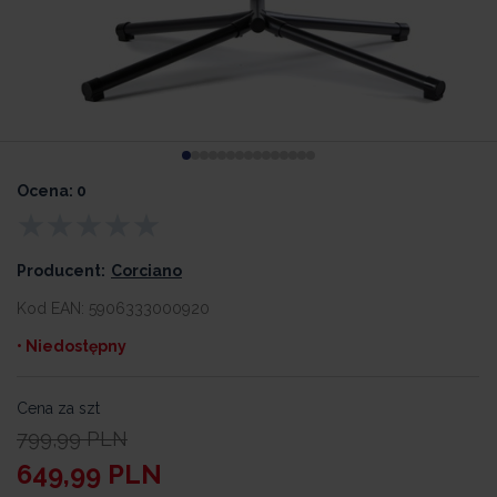
Ocena: 0
Producent:
Corciano
Kod EAN:
5906333000920
• Niedostępny
Cena za szt
799,99
PLN
649,99
PLN