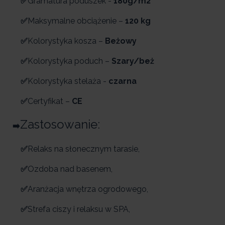
✅
Gramatura poduszek -
180g/m
2
✅
Maksymalne obciążenie –
120 kg
✅
Kolorystyka kosza –
Beżowy
✅
Kolorystyka poduch –
Szary/beż
✅
Kolorystyka stelaża -
czarna
✅
Certyfikat –
CE
Zastosowanie:
➡️
✅
Relaks na słonecznym tarasie,
✅
Ozdoba nad basenem,
✅
Aranżacja wnętrza ogrodowego,
✅
Strefa ciszy i relaksu w SPA,