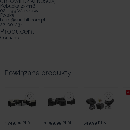
ODPOWIEDZIALNOŚCIĄ
Kobucka 23/118
02-699 Warszawa
Polska
biuro@eurohit.com.pl
221001234
Producent
Corciano
Powiązane produkty
P
1 749,00
PLN
1 099,99
PLN
549,99
PLN
2 9
3 