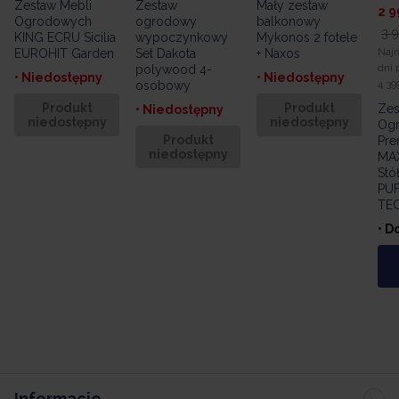
Zestaw Mebli
Zestaw
Mały zestaw
Najn
Ogrodowych
ogrodowy
balkonowy
dni 
KING ECRU Sicilia
wypoczynkowy
Mykonos 2 fotele
4 39
EUROHIT Garden
Set Dakota
+ Naxos
polywood 4-
Zes
• Niedostępny
• Niedostępny
osobowy
Og
Pr
Produkt
Produkt
• Niedostępny
niedostępny
niedostępny
MA
Stół
Produkt
niedostępny
PU
TE
• D
Informacje