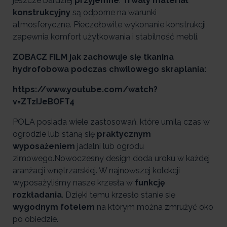
jeszcze bardziej
przyjemne
.
Trwały materiał
konstrukcyjny
są odporne na warunki
atmosferyczne. Pieczołowite wykonanie konstrukcji
zapewnia komfort użytkowania i stabilność mebli.
ZOBACZ FILM jak zachowuje się tkanina
hydrofobowa podczas chwilowego skraplania:
https://www.youtube.com/watch?
v=ZTzIJeBOFT4
POLA posiada wiele zastosowań, które umilą czas w
ogrodzie lub staną się
praktycznym
wyposażeniem
jadalni lub ogrodu
zimowego.Nowoczesny design doda uroku w każdej
aranżacji wnętrzarskiej. W najnowszej kolekcji
wyposażyliśmy nasze krzesła w
funkcję
rozkładania
. Dzięki temu krzesło stanie się
wygodnym fotelem
na którym można zmrużyć oko
po obiedzie.