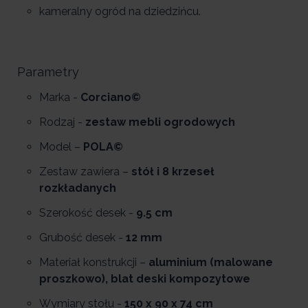
kameralny ogród na dziedzińcu.
Parametry
Marka -
Corciano©
Rodzaj -
zestaw mebli ogrodowych
Model –
POLA©
Zestaw zawiera –
stół i 8 krzeseł
rozkładanych
Szerokość desek -
9.5 cm
Grubość desek -
12 mm
Materiał konstrukcji –
aluminium (malowane
proszkowo), blat deski kompozytowe
Wymiary stołu -
150 x 90 x 74 cm