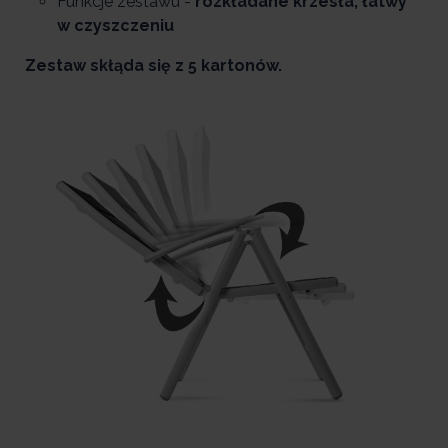
Funkcje zestawu -
rozkładane krzesła, łatwy
w czyszczeniu
Zestaw skłąda się z 5 kartonów.