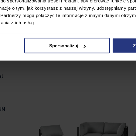
do spersonalizowania treści i reklam, aby oferować funkcje sp
okrowce na meble ogrodowe, w szczególności jeśli chcemy
ormacje o tym, jak korzystasz z naszej witryny, udostępniamy p
hować w skrzyniach ogrodowych, aby nie zamokły podczas 
Partnerzy mogą połączyć te informacje z innymi danymi otrzym
nia z ich usług.
Spersonalizuj
Z
el
UN