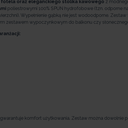
fotela oraz eleganckiego stolika kawowego
z modnego
ami
poliestrowymi 100% SPUN hydrofobowe (tzn. odporne na 
ierzchni). Wypełnienie gąbką nie jest wodoodporne. Zestaw t
nym zestawem wypoczynkowym do balkonu czy słonecznego
ranżacji:
gwarantuje komfort użytkowania. Zestaw można dowolnie 