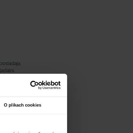
posiadają
adalni.
ży umieścić
tóre nie
towym jest
O plikach cookies