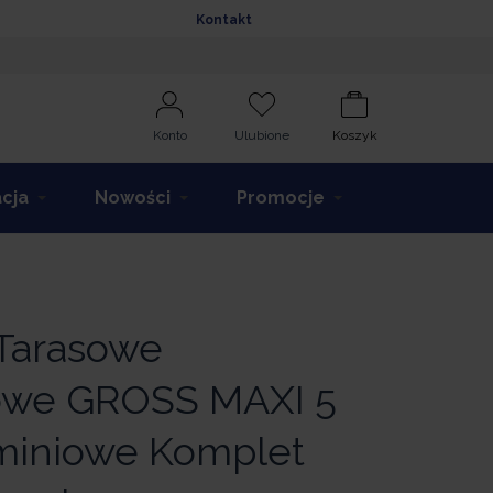
Kontakt
Konto
Ulubione
Koszyk
acja
Nowości
Promocje
Tarasowe
we GROSS MAXI 5
uminiowe Komplet