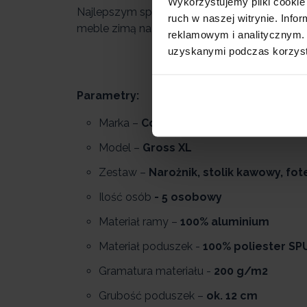
Wykorzystujemy pliki cookie 
Najlepszym sposobem na ochronę mebli są p
ruch w naszej witrynie. Inf
meble zimą na zewnątrz. Poduszki można sc
reklamowym i analitycznym. 
uzyskanymi podczas korzysta
Parametry:
Marka –
Corciano
Model –
Gross XL
Zestaw –
Narożnik, stolik kawowy, fot
Ilość osób
- 5 osobowy
Materiał ramy –
100% aluminium
Materiał poduszek -
100% poliester SP
Gramatura materiału -
200 g/m2
Grubość poduszek –
ok. 12 cm