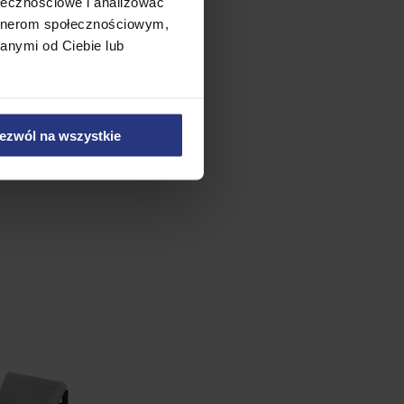
ołecznościowe i analizować
 zostawić
artnerom społecznościowym,
deszczu.
anymi od Ciebie lub
ezwól na wszystkie