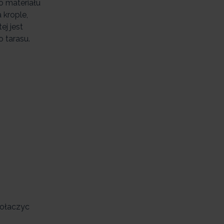
 materiału
krople,
ej jest
 tarasu.
połaczyc