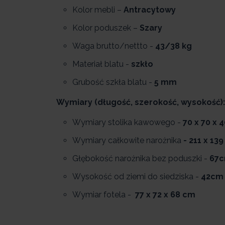
Kolor mebli –
Antracytowy
Kolor poduszek –
Szary
Waga brutto/nettto -
43/38 kg
Materiał blatu -
szkło
Grubość szkła blatu -
5 mm
Wymiary (długość, szerokość, wysokość):
Wymiary stolika kawowego -
70 x 70 x 
Wymiary całkowite narożnika
- 211 x 13
Głębokość narożnika bez poduszki -
67
Wysokość od ziemi do siedziska -
42cm
Wymiar fotela -
77 x 72 x 68 cm