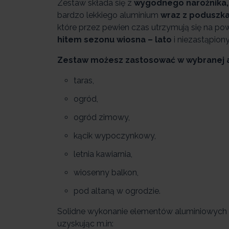
Zestaw składa się z
wygodnego narożnika, 
bardzo lekkiego aluminium
wraz z poduszk
które przez pewien czas utrzymują się na pow
hitem sezonu wiosna – lato
i niezastąpio
Zestaw możesz zastosować w wybranej a
taras,
ogród,
ogród zimowy,
kącik wypoczynkowy,
letnia kawiarnia,
wiosenny balkon,
pod altaną w ogrodzie.
Solidne wykonanie elementów aluminiowych 
uzyskując m.in: