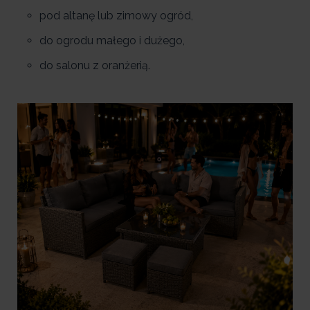
pod altanę lub zimowy ogród,
do ogrodu małego i dużego,
do salonu z oranżerią.