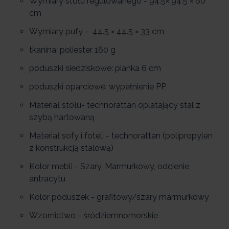
Wymiary stołu regulowanego - 94.5× 94.5 × 60
cm
Wymiary pufy - 44.5 × 44.5 × 33 cm
tkanina: poliester 160 g
poduszki siedziskowe: pianka 6 cm
poduszki oparciowe: wypełnienie PP
Materiał stołu- technorattan oplatający stal z
szybą hartowaną
Materiał sofy i foteli - technorattan (polipropylen
z konstrukcją stalową)
Kolor mebli - Szary, Marmurkowy, odcienie
antracytu
Kolor poduszek - grafitowy/szary marmurkowy
Wzornictwo - śródziemnomorskie