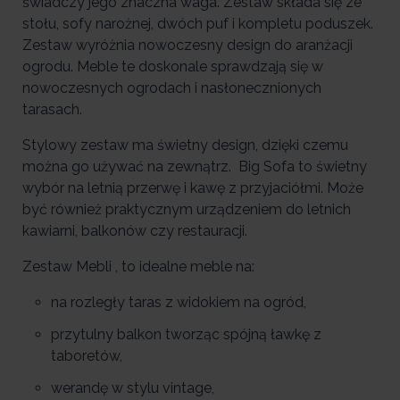
świadczy jego znaczna waga. Zestaw składa się ze
stołu, sofy narożnej, dwóch puf i kompletu poduszek.
Zestaw wyróżnia nowoczesny design do aranżacji
ogrodu. Meble te doskonale sprawdzają się w
nowoczesnych ogrodach i nasłonecznionych
tarasach.
Stylowy zestaw ma świetny design, dzięki czemu
można go używać na zewnątrz. Big Sofa to świetny
wybór na letnią przerwę i kawę z przyjaciółmi. Może
być również praktycznym urządzeniem do letnich
kawiarni, balkonów czy restauracji.
Zestaw Mebli , to idealne meble na:
na rozległy taras z widokiem na ogród,
przytulny balkon tworząc spójną ławkę z
taboretów,
werandę w stylu vintage,