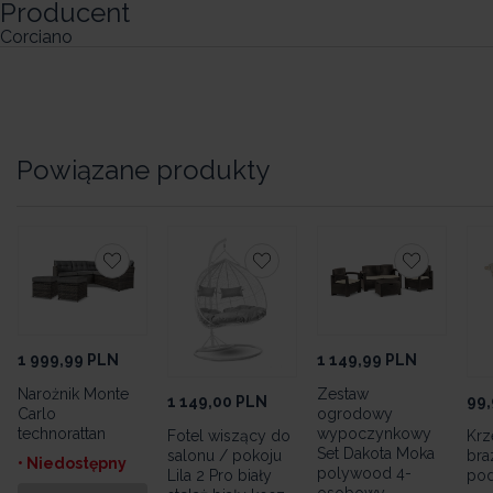
Producent
Corciano
Powiązane produkty
1 999,99
PLN
1 149,99
PLN
Narożnik Monte
Zestaw
1 149,00
PLN
99,
Carlo
ogrodowy
technorattan
wypoczynkowy
Fotel wiszący do
Krz
Set Dakota Moka
salonu / pokoju
braz
• Niedostępny
polywood 4-
Lila 2 Pro biały
pod
osobowy