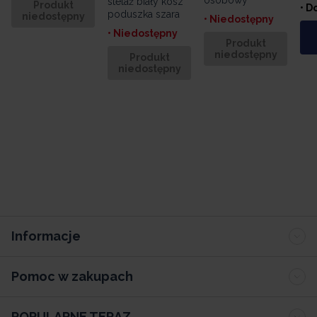
stelaż biały kosz
Produkt
• D
poduszka szara
niedostępny
• Niedostępny
• Niedostępny
Produkt
niedostępny
Produkt
niedostępny
Informacje
Pomoc w zakupach
POPULARNE TERAZ