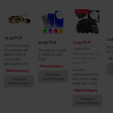
Promocja
19,99
PLN
119
32,99
PLN
79,99
PLN
LED100 Lampki
Brz
93,99
PLN
Choinkowe 5M
Prawdziwy wosk
90 
Najniższa cena z 30
BIAŁE CIEPŁE
3 ŚWIECE LED
dni przed obniżką:
• N
230V EAN
RGB
79,99 PLN
5901157673237
• Niedostępny
Lampki
• Niedostępny
n
choinkowe 1000
Produkt
niedostępny
led zimny biały
Produkt
niedostępny
efekt flesz 20%
• Niedostępny
Produkt
niedostępny