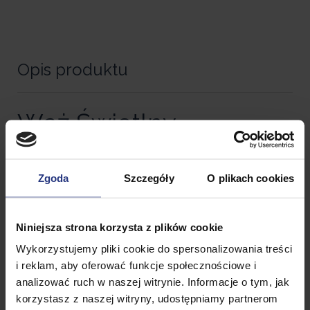
Opis produktu
Wąż Świetlny
Zewnętrzny multikolor
Zgoda
Szczegóły
O plikach cookies
8 m NEON pochodzi z
najnowszej kolekcji
Niniejsza strona korzysta z plików cookie
Wykorzystujemy pliki cookie do spersonalizowania treści
ozdób świątecznych od
i reklam, aby oferować funkcje społecznościowe i
analizować ruch w naszej witrynie. Informacje o tym, jak
korzystasz z naszej witryny, udostępniamy partnerom
Eurohit Christmas.