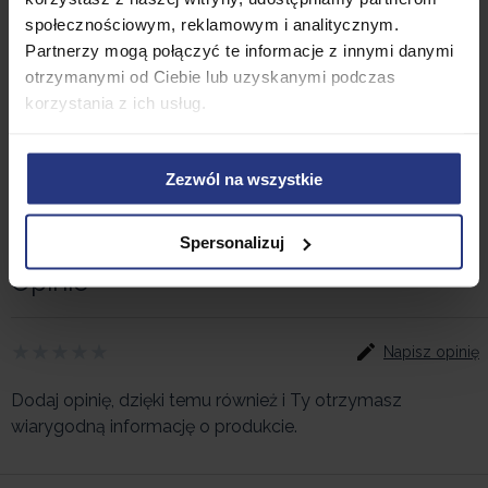
Dołączony do kompletu sznurek jest praktycznym
społecznościowym, reklamowym i analitycznym.
rozwiązaniem ułatwiającym prowadzenie sanek.
Partnerzy mogą połączyć te informacje z innymi danymi
Sanki zapewniają
dobrą stabilność i sterowność
,
otrzymanymi od Ciebie lub uzyskanymi podczas
co jest szczególnie ważne podczas dynamicznych
korzystania z ich usług.
zjazdów z górki. Korzystaj razem z dzieckiem z
uroków zimowej aury planując
rodzinne spacery
i
inne aktywności.
Zezwól na wszystkie
Spersonalizuj
Opinie
Napisz opinię
Dodaj opinię, dzięki temu również i Ty otrzymasz
wiarygodną informację o produkcie.