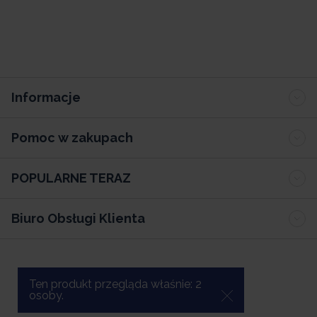
Informacje
Pomoc w zakupach
POPULARNE TERAZ
Biuro Obsługi Klienta
Ten produkt przegląda właśnie:
2
osoby.
Oprogramowanie sklepu internetowego Sellingo.pl