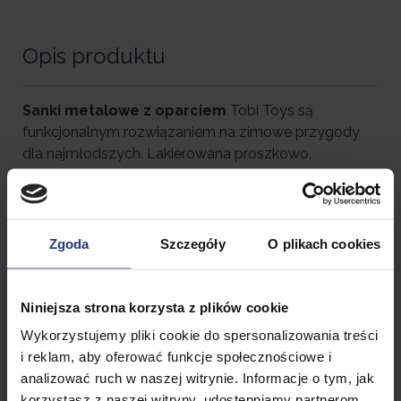
Opis produktu
Sanki metalowe z oparciem
Tobi Toys są
funkcjonalnym rozwiązaniem na zimowe przygody
dla najmłodszych. Lakierowana proszkowo,
metalowa konstrukcja zabezpieczona
pianką
zapewnia wytrzymałość oraz przede
wszystkim
bezpieczeństwo
jak i
komfort
na długi
czas użytkowania oraz
świetne właściwości
Zgoda
Szczegóły
O plikach cookies
jezdne
.
Końcówki rur wykończono
plastikowymi
Niniejsza strona korzysta z plików cookie
nakładkami
, aby zwiększyć bezpieczeństwo
Wykorzystujemy pliki cookie do spersonalizowania treści
podczas zabawy. Siedzisko posiadające szczebelki
i reklam, aby oferować funkcje społecznościowe i
zabezpieczone wytrzymałą pianką jest estetycznym
analizować ruch w naszej witrynie. Informacje o tym, jak
wykończaniem dopracowanego konceptu.
korzystasz z naszej witryny, udostępniamy partnerom