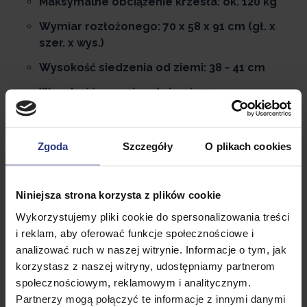
Maksymalne obciążenie krzesła: ok. 120 kg
Wymiar rozłożonego: 70 x 58 x 91 cm (gł. x
szer. x wys.)
Wysokość siedzenia od ziemi: 38 - 41 cm
Wysokość oparcia od ziemi: 91 cm
Wymiary materiału na oparciu: 42 x 48 cm
(wys. x szer.)
Zgoda
Szczegóły
O plikach cookies
Wymiary materiału na siedzeniu: 48 x 40 cm
(szer. x gł.)
Niniejsza strona korzysta z plików cookie
Stalowa rama krzesła: 3,0 x 1,5 cm (szer. x
dł.)
Wykorzystujemy pliki cookie do spersonalizowania treści
i reklam, aby oferować funkcje społecznościowe i
Rurki w stelażu krzesła: 2 cm średnica
analizować ruch w naszej witrynie. Informacje o tym, jak
Wymiary podłokietnika: 39 x 4 x 1 cm (dł. x
korzystasz z naszej witryny, udostępniamy partnerom
szer. x wys.)
społecznościowym, reklamowym i analitycznym.
Partnerzy mogą połączyć te informacje z innymi danymi
Wymiar krzesła złożonego: 58 x 84 x 5,5 cm