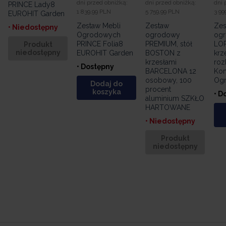
dni przed obniżką:
dni przed obniżką:
dni 
PRINCE Lady8
1 839,99 PLN
5 759,99 PLN
3 99
EUROHIT Garden
Zestaw Mebli
Zestaw
Zes
• Niedostępny
Ogrodowych
ogrodowy
og
PRINCE Folia8
PREMIUM, stół
LO
Produkt
niedostępny
EUROHIT Garden
BOSTON z
krz
krzesłami
roz
• Dostępny
BARCELONA 12
Kom
osobowy, 100
Og
Dodaj do
procent
koszyka
• D
aluminium SZKŁO
HARTOWANE
• Niedostępny
Produkt
niedostępny