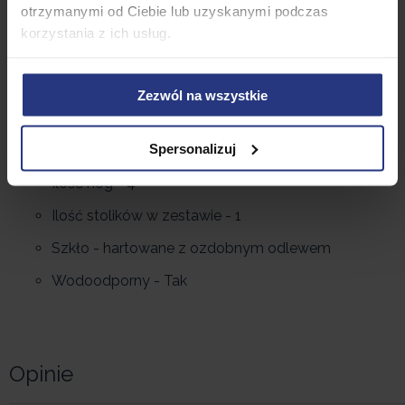
otrzymanymi od Ciebie lub uzyskanymi podczas
(szer. x dł. x gł.)
korzystania z ich usług.
Stolik:
Model - Stół BISTRO©
Zezwól na wszystkie
Materiały - stal piaskowana, szkło
Spersonalizuj
Wymiary stolika - 60 x 70 cm
Ilość nóg - 4
Ilość stolików w zestawie - 1
Szkło - hartowane z ozdobnym odlewem
Wodoodporny - Tak
Opinie