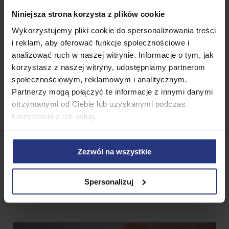
Niniejsza strona korzysta z plików cookie
Wykorzystujemy pliki cookie do spersonalizowania treści
i reklam, aby oferować funkcje społecznościowe i
analizować ruch w naszej witrynie. Informacje o tym, jak
korzystasz z naszej witryny, udostępniamy partnerom
społecznościowym, reklamowym i analitycznym.
OKIENKO REWIZYJNE
Partnerzy mogą połączyć te informacje z innymi danymi
otrzymanymi od Ciebie lub uzyskanymi podczas
Specjalne okienko rewizyjne to 100% kontroli
korzystania z ich usług.
drożności i wygodne czyszczenie
Zezwól na wszystkie
TRWAŁE SITO
Skuteczne i trwałe sito które zapobiega zapychaniu
Spersonalizuj
syfonu oraz ułatwia bieżącą obsługę syfonu