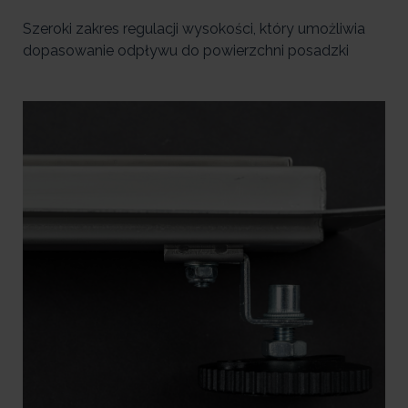
Szeroki zakres regulacji wysokości, który umożliwia
dopasowanie odpływu do powierzchni posadzki