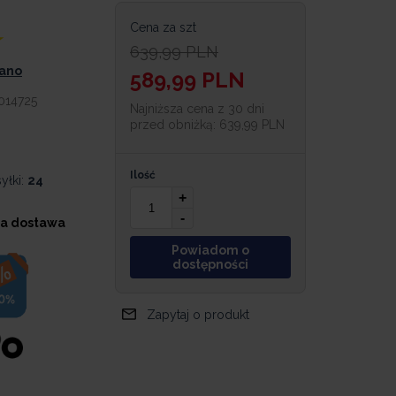
Cena za szt
639,99
PLN
iano
589,99
PLN
014725
Najniższa cena z 30 dni
przed obniżką:
639,99 PLN
Ilość
yłki:
24
+
-
a dostawa
Powiadom o
dostępności
Zapytaj o produkt