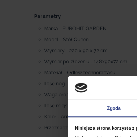
Parametry
Marka - EUROHIT GARDEN
Model - Stół Queen
Wymiary - 220 x 90 x 72 cm
Wymiar po złożeniu - 148x90x72 cm
Materiał - Odlew technorattanu
Ilość nóg - 6
Waga produktu - 20 kg
Ilość miejsc przy stole - 10
Zgoda
Kolor - Antracytowy
Przeznaczenie - Ogród, Taras, Altana, Pa
Niniejsza strona korzysta z