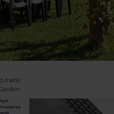
d mebli
Garden.
 tym
m kolorze
ebli