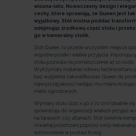
wiosna-lato. Nowoczesny design i elegan
cechy, które sprawiają, że Queen jest tak
wyjątkowy. Stół można poddać transform
odejmując środkową część stołu i przeks
go w kameralny stolik.
Stół Queen, to przede wszystkim miejsce spo
wspólne posiłki i wielkie przyjęcia. Imponując
stołu pozwala na pomieszczenie aż 10 osób.
Wytrzymały materiał odlewu technorattanu
bez wątpienia zakwalifikować Queen do pro
najwyższej jakości nadając mu miano królują
mebli ogrodowych.
Wymiary stołu (220 x 90 x 72 cm) idealnie się
sprawdzają do organizacji wielkich przyjęć w
na tarasach, czy altanach. Stół świetnie komp
otwartej przestrzeni poprzez swój niebanalny
wzmocnienie w postaci 6 nóg.