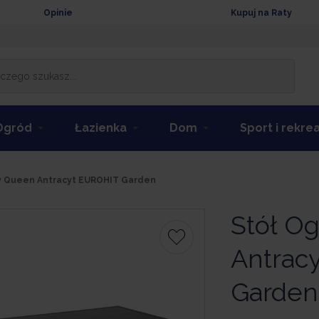
Opinie
Kupuj na Raty
Ogród
Łazienka
Dom
Sport i rekre
y Queen Antracyt EUROHIT Garden
Stół O
Antrac
Garden