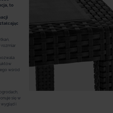
cja, to
acji
ztałcając
tkań,
y rozmiar
 pozwala
duktów
cego wśród
 ogrodach,
onuje się w
 wygląd i