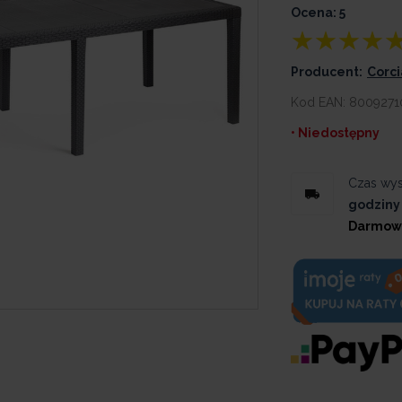
Ocena: 5
Producent:
Corc
Kod EAN:
8009271
• Niedostępny
Czas wys
godziny
Darmow