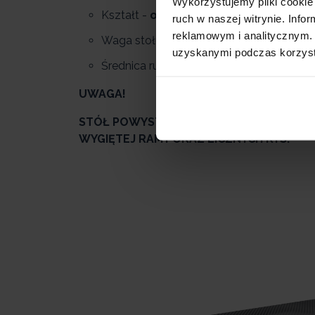
Wykorzystujemy pliki cookie 
Kształt -
owalny
ruch w naszej witrynie. Inf
reklamowym i analitycznym. 
Waga stołu -
21.4 kg
uzyskanymi podczas korzysta
Średnica rurek -
20mm , 30mm
UWAGA!
STÓŁ POWYSTAWOWY, POSIADA WADY W 
WYGIĘTEJ RAMY ORAZ LICZNYCH RYS.