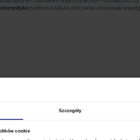
niezastąpionym zestawem wypoczynkowym do balkonu czy
kolorystyka
podnosi estetykę otoczenia i doskonale współg
Szczegóły
 plików cookie