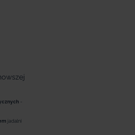
nowszej
rycznych
-
iem
jadalni