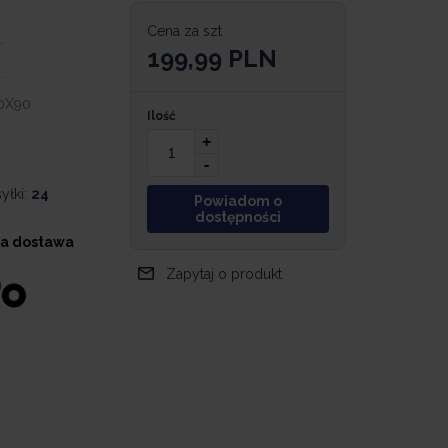
Cena za szt
199,99
PLN
:
0X90
Ilość
+
-
yłki:
24
Powiadom o
dostępności
a dostawa
Zapytaj o produkt