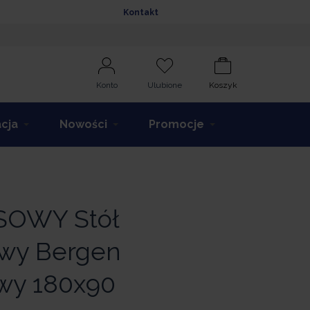
Kontakt
Konto
Ulubione
Koszyk
acja
Nowości
Promocje
SOWY Stół
wy Bergen
wy 180x90