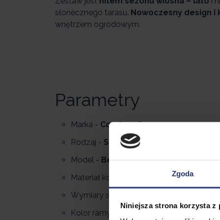
Zestaw jest
hitem sezonu wiosna – lato
i 
słonecznego tarasu.
Nowoczesny design i 
wnętrzem ogrodowym.
Parametry
Marka -
Corciano©
Rodzaj -
Stół
Model -
Bergen©
Zgoda
Materiał konstrukcji –
stal
Wymiary stołu -
180 x 90 x 75 cm
Niniejsza strona korzysta z
Kolor ramy -
antracyt