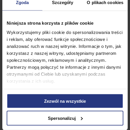
Zgoda
Szczegóły
O plikach cookies
➡️Wanna czy prysznic? Zalety naszych
Niniejsza strona korzysta z plików cookie
wanien.➡️
Wykorzystujemy pliki cookie do spersonalizowania treści
i reklam, aby oferować funkcje społecznościowe i
analizować ruch w naszej witrynie. Informacje o tym, jak
❤️Wanna daje nam uczucie odprężenia i relaksu.
korzystasz z naszej witryny, udostępniamy partnerom
❤️To także doskonałe miejsce na lekturę książki lub
społecznościowym, reklamowym i analitycznym.
gazety.
Partnerzy mogą połączyć te informacje z innymi danymi
otrzymanymi od Ciebie lub uzyskanymi podczas
❤️Kąpiele regeneracyjne i lecznicze.
korzystania z ich usług.
❤️To w niej wykonamy zabiegi upiększające z
dodatkiem olejków i ziół.
Zezwól na wszystkie
❤️Wygodnie wykąpiemy dziecko i damy mu okazję
do zabawy oraz warunki do nauki samodzielnego
Spersonalizuj
dbania o higienę.