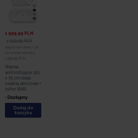
1 999,99
PLN
1 999,99
PLN
Najniższa cena z 30
dni przed obniżką:
1 999,99 PLN
Wanna
wolnostojąca 150
x 75 cm biała
owalna akrylowa +
syfon BARI
• Dostępny
Dodaj do
koszyka