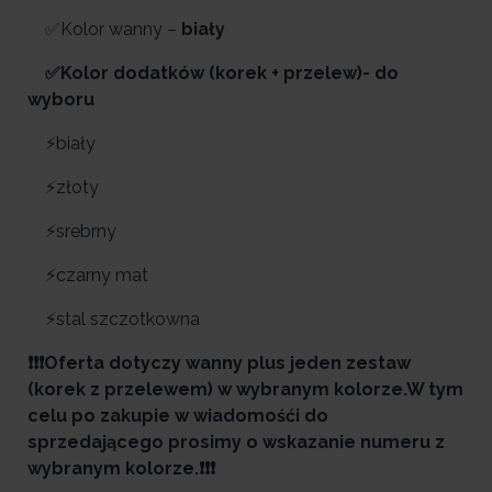
✅Kolor wanny –
biały
✅Kolor dodatków (korek + przelew)- do
wyboru
⚡biały
⚡złoty
⚡srebrny
⚡czarny mat
⚡stal szczotkowna
❗❗❗Oferta dotyczy wanny plus jeden zestaw
(korek z przelewem) w wybranym kolorze.W tym
celu po zakupie w wiadomośći do
sprzedającego prosimy o wskazanie numeru z
wybranym kolorze.❗❗❗