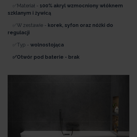
✅Materiał -
100% akryl wzmocniony włóknem
szklanym i żywicą
✅W zestawie -
korek, syfon oraz nóżki do
regulacji
✅Typ -
wolnostojąca
✅Otwór pod baterie - brak