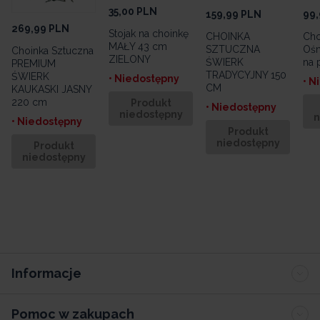
35,00
PLN
159,99
PLN
99,
269,99
PLN
Stojak na choinkę
CHOINKA
Cho
MAŁY 43 cm
SZTUCZNA
Ośn
Choinka Sztuczna
ZIELONY
ŚWIERK
na 
PREMIUM
TRADYCYJNY 150
ŚWIERK
• Niedostępny
• N
CM
KAUKASKI JASNY
220 cm
Produkt
• Niedostępny
niedostępny
n
• Niedostępny
Produkt
niedostępny
Produkt
niedostępny
Informacje
Pomoc w zakupach