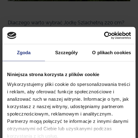
Dlaczego warto wybrać Jodłę Szlachetną 220 cm?
✅Wyprodukowana z najwyższej jakości folii PE + PVC
- produkcji polskiej,choinka sztuczna
klasy PREMIUM,prawdopodobnie najgrubszy drut na
Zgoda
Szczegóły
O plikach cookies
rynku(2,5mm
✅ Bardzo szczegółowe wykonanie poszczególnych
Niniejsza strona korzysta z plików cookie
elementów
Wykorzystujemy pliki cookie do spersonalizowania treści
✅ Nie gubi igieł w porównaniu do innych sztucznych
i reklam, aby oferować funkcje społecznościowe i
choinek
analizować ruch w naszej witrynie. Informacje o tym, jak
korzystasz z naszej witryny, udostępniamy partnerom
✅ Naturalny, elegancki wygląd – inspirowany
społecznościowym, reklamowym i analitycznym.
prawdziwą jodłą alpejską
Partnerzy mogą połączyć te informacje z innymi danymi
✅ Gęste, realistyczne gałązki – aż 760 tipsy tworzą
otrzymanymi od Ciebie lub uzyskanymi podczas
pełną i harmonijną formę
korzystania z ich usług.