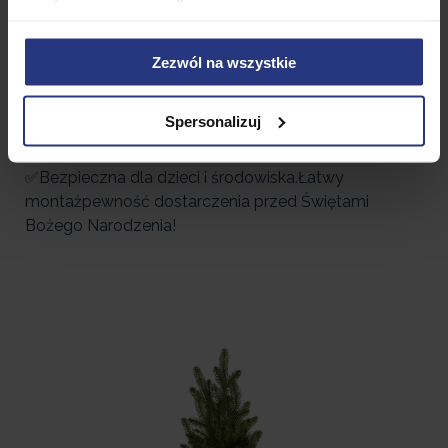
✅ Stabilny metalowy stojak – trwałość i
bezpieczeństwo użytkowania
Zezwól na wszystkie
✅ Łatwy montaż i przechowywanie
Spersonalizuj
✅ Idealna do domu, biura lub hotelowego lobby
✅Bezpieczna dla dzieci i środowiska.Łatwy
montażpewność dostarczenia przed Świętami
Bożego Narodzenia!