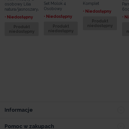
Set Molok 4
Komplet
osobowy Lilia
Par
Osobowy
natura/jasnoszary/antracytowy
60
• Niedostępny
• Niedostępny
• Niedostępny
• N
Produkt
niedostępny
Produkt
Produkt
niedostępny
niedostępny
n
Informacje
Pomoc w zakupach