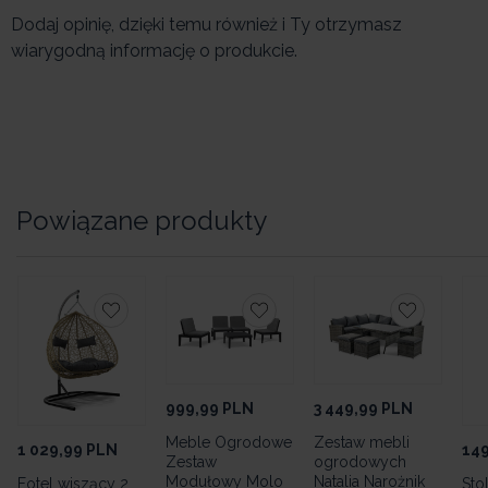
Dodaj opinię, dzięki temu również i Ty otrzymasz
wiarygodną informację o produkcie.
Powiązane produkty
999,99
PLN
3 449,99
PLN
Meble Ogrodowe
Zestaw mebli
1 029,99
PLN
149
Zestaw
ogrodowych
Modułowy Molo
Natalia Narożnik
Fotel wiszący 2
Sto