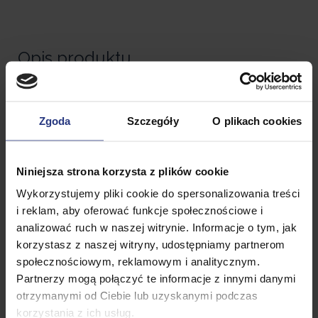
Opis produktu
Najnowszy model ławki
Zgoda
Szczegóły
O plikach cookies
cateringowej, to hit sezonu wiosna-
lato marki EUROHIT Garden.
Niniejsza strona korzysta z plików cookie
Długa ławeczka cateringowa, to idealne rozwiązanie
Wykorzystujemy pliki cookie do spersonalizowania treści
na urządzenie wystawnego przyjęcia w plenerze lub
i reklam, aby oferować funkcje społecznościowe i
w domu. Zestaw składa się do formy walizki, przez
analizować ruch w naszej witrynie. Informacje o tym, jak
co jest niezwykle poręczny i mobilny.
korzystasz z naszej witryny, udostępniamy partnerom
społecznościowym, reklamowym i analitycznym.
Solidna konstrukcja stalowa oraz blokady siedziska
Partnerzy mogą połączyć te informacje z innymi danymi
zapewniają stabilizację. Siedzisko zostało wykonany
otrzymanymi od Ciebie lub uzyskanymi podczas
z polietylenu i jest wodoodporne. Średnica rur
korzystania z ich usług.
malowanych proszkowo i ocynkowanych wynosi 25