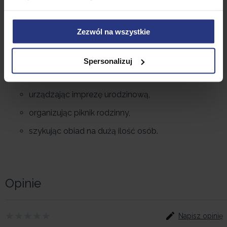
mm. Do produktu jest dołączona instrukcja w języku
polskim.
Zezwól na wszystkie
Ławka sprawdzi się:
urządzając grilla,
Spersonalizuj
organizując wystawne przyjęcie,
urządzając imprezę urodzinową,
organizując piknik rodzinny,
szykując obiad na dużą ilość osób.
Opinie
Napisz opinię