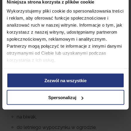
Niniejsza strona korzysta z plików cookie
rozwiązaniem na relaks i spędzenie wolnego czasu na
Wykorzystujemy pliki cookie do spersonalizowania treści
świeżym powietrzu. Przedmiot został wyposażony w
i reklam, aby oferować funkcje społecznościowe i
zadaszenie chroniące przed promieniami UV.
analizować ruch w naszej witrynie. Informacje o tym, jak
Sztywna, stalowa konstrukcja zapewnia
stabilizację
korzystasz z naszej witryny, udostępniamy partnerom
i bezpieczeństwo
w czasie popołudniowe drzemki
społecznościowym, reklamowym i analitycznym.
czy relaksu w ogrodowym zaciszu. Cała konstrukcja
Partnerzy mogą połączyć te informacje z innymi danymi
została wsparta na
stalowych rurach
o średnicy 48
otrzymanymi od Ciebie lub uzyskanymi podczas
mm. Tkanina została wykonana z poliestru, który
korzystania z ich usług.
nadaje sią do
łatwego i szybkiego czyszczenia
.
Produkt posiada certyfikat CE.
Zezwól na wszystkie
W zestawie znajduje się instrukcja w języku polskim.
Dbałość o wykonane szczegóły zapewnia wysoki
komfort użytkowania.
Spersonalizuj
Huśtawkę można użyć:
na biwak,
do letniego wypoczynku w ogrodzie,