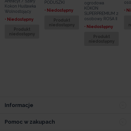
Antracyt / Szary
PODUSZKI
os
ogrodowa
Kokon Huśtawka
KOKON
• Niedostępny
• N
Wolnostojący
SUPERPREMIUM 2
osobowy ROSA II
• Niedostępny
Produkt
niedostępny
n
• Niedostępny
Produkt
niedostępny
Produkt
niedostępny
Informacje
Pomoc w zakupach