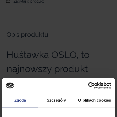
Zapytaj o produkt
Opis produktu
Huśtawka OSLO, to
najnowszy produkt
marki Corciano©.
Nowoczesny design i
delikatna kolorystyka
nadają
Zgoda
Szczegóły
O plikach cookies
jej niecodziennego wyglądu. Barwy nadają jej lekkości
i
kojąco wpływają
podczas relaksu.
Duża i
przestronna
huśtawka ogrodowa jest idealnym