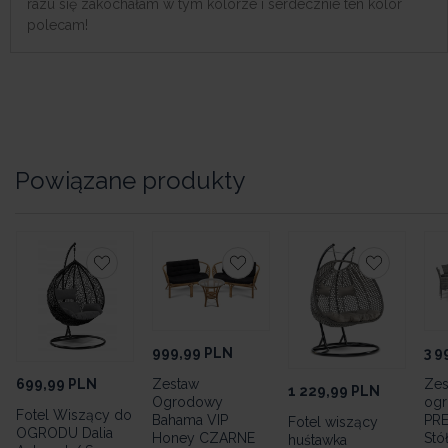
razu się zakochałam w tym kolorze i serdecznie ten kolor
polecam!
Powiązane produkty
999,99
PLN
3 9
699,99
PLN
Zestaw
Zes
1 229,99
PLN
Ogrodowy
og
Fotel Wiszący do
Bahama VIP
PRE
Fotel wiszący
OGRODU Dalia
Honey CZARNE
Stó
huśtawka