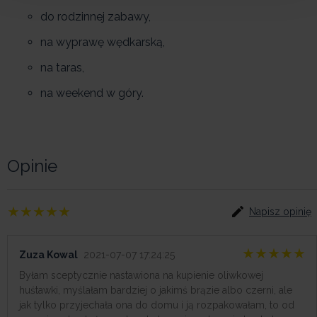
do rodzinnej zabawy,
na wyprawę wędkarską,
na taras,
na weekend w góry.
Opinie
Napisz opinię
Zuza Kowal
2021-07-07 17:24:25
Byłam sceptycznie nastawiona na kupienie oliwkowej
huśtawki, myślałam bardziej o jakimś brązie albo czerni, ale
jak tylko przyjechała ona do domu i ją rozpakowałam, to od