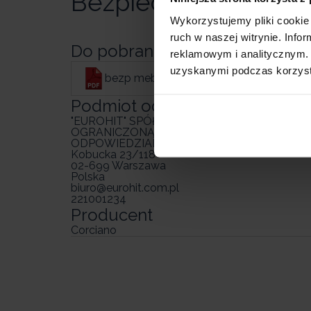
Bezpieczeństwo pro
Wykorzystujemy pliki cookie 
ruch w naszej witrynie. Inf
Do pobrania
reklamowym i analitycznym. 
uzyskanymi podczas korzysta
bezp meble.pdf
Podmiot odpowiedzialny
"EUROHIT" SPÓŁKA Z
OGRANICZONĄ
ODPOWIEDZIALNOŚCIĄ
Kobucka 23/118
02-699 Warszawa
Polska
biuro@eurohit.com.pl
221001234
Producent
Corciano