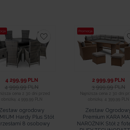
ocja
Promocja
4 299,99
PLN
2 999,99
PLN
4 999,99
PLN
3 999,99
PLN
niższa cena z 30 dni przed
Najniższa cena z 30 dni p
obniżką:
4 999,99 PLN
obniżką:
4 399,99 PLN
Zestaw ogrodowy
Zestaw Ogrodow
MIUM Hardy Plus Stół
Premium KARA MA
krzesłami 8 osobowy
NAROŻNIK Stół 2 fote