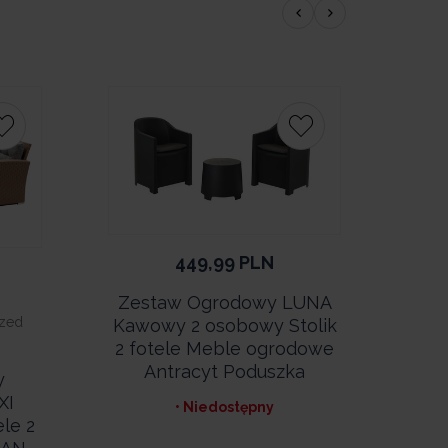
Prom
Bests
449,99
PLN
Zestaw Ogrodowy LUNA
rzed
Kawowy 2 osobowy Stolik
Naj
2 fotele Meble ogrodowe
Antracyt Poduszka
y
Zest
XI
• Niedostępny
Sa
le 2
Z