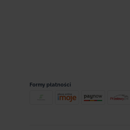
owy
n
Formy płatności