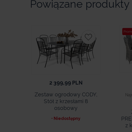
Powiązane produkty
Prom
2 399,99
PLN
Zestaw ogrodowy CODY,
Naj
Stół z krzesłami 8
osobowy
PRE
• Niedostępny
z 