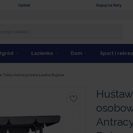
Opinie
Kupuj na Raty
Ogród
Łazienka
Dom
Sport i rekre
 Tokio Antracytowa Ławka Bujana
Huśtaw
osobow
Antrac