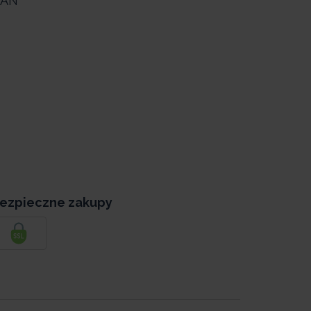
TAN
Alu
ezpieczne zakupy