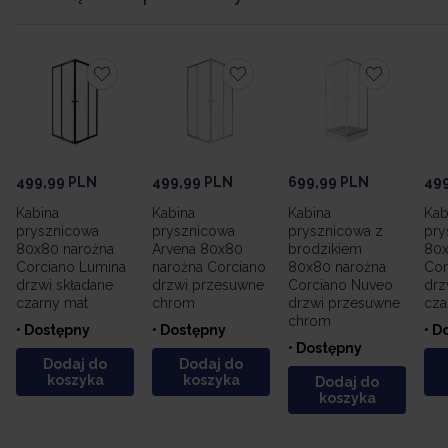
499,99
PLN
499,99
PLN
699,99
PLN
49
Kabina
Kabina
Kabina
Kab
prysznicowa
prysznicowa
prysznicowa z
pry
80x80 narożna
Arvena 80x80
brodzikiem
80x
Corciano Lumina
narożna Corciano
80x80 narożna
Cor
drzwi składane
drzwi przesuwne
Corciano Nuveo
drz
czarny mat
chrom
drzwi przesuwne
cza
chrom
• Dostępny
• Dostępny
• D
• Dostępny
Dodaj do
Dodaj do
koszyka
koszyka
Dodaj do
koszyka