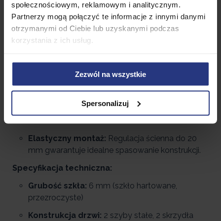
społecznościowym, reklamowym i analitycznym.
Industrialny design:
Czarny mat na profilach to
Partnerzy mogą połączyć te informacje z innymi danymi
absolutny hit w nowoczesnej architekturze
otrzymanymi od Ciebie lub uzyskanymi podczas
wnętrz.
korzystania z ich usług.
Szkło bezpieczne 6 mm:
Grube, hartowane
szkło transparentne zapewniające maksymalną
Zezwól na wszystkie
stabilność i ochronę.
Oszczędność miejsca:
Drzwi przesuwne to
Spersonalizuj
idealne rozwiązanie również do mniejszych
łazienek.
Elastyczny montaż:
Regulacja ścienna do 20
mm gwarantuje idealne spasowanie konstrukcji.
Specyfikacja techniczna:
Grubość szkła:
6 mm (szkło hartowane,
przezroczyste)
Konstrukcja drzwi:
2 szyby stałe, 2 skrzydła