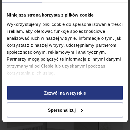
W zestawie:
Tafla szkła, profil ścienny (regulacja
Niniejsza strona korzysta z plików cookie
20 mm), 1 regulowany drążek stabilizujący
Wykorzystujemy pliki cookie do spersonalizowania treści
i reklam, aby oferować funkcje społecznościowe i
analizować ruch w naszej witrynie. Informacje o tym, jak
korzystasz z naszej witryny, udostępniamy partnerom
społecznościowym, reklamowym i analitycznym.
Partnerzy mogą połączyć te informacje z innymi danymi
otrzymanymi od Ciebie lub uzyskanymi podczas
korzystania z ich usług.
Zezwól na wszystkie
Spersonalizuj