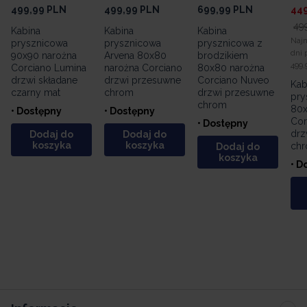
499,99
PLN
499,99
PLN
699,99
PLN
44
49
Kabina
Kabina
Kabina
Najn
prysznicowa
prysznicowa
prysznicowa z
dni 
90x90 narożna
Arvena 80x80
brodzikiem
499,
Corciano Lumina
narożna Corciano
80x80 narożna
drzwi składane
drzwi przesuwne
Corciano Nuveo
Kab
czarny mat
chrom
drzwi przesuwne
pry
chrom
80x
• Dostępny
• Dostępny
Cor
• Dostępny
drz
Dodaj do
Dodaj do
koszyka
koszyka
ch
Dodaj do
koszyka
• D