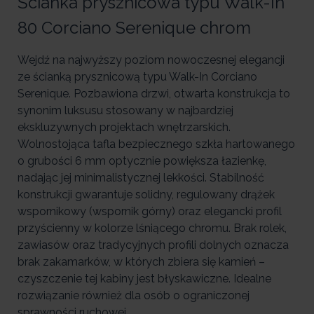
Ścianka prysznicowa typu Walk-In
80 Corciano Serenique chrom
Wejdź na najwyższy poziom nowoczesnej elegancji
ze ścianką prysznicową typu Walk-In Corciano
Serenique. Pozbawiona drzwi, otwarta konstrukcja to
synonim luksusu stosowany w najbardziej
ekskluzywnych projektach wnętrzarskich.
Wolnostojąca tafla bezpiecznego szkła hartowanego
o grubości 6 mm optycznie powiększa łazienkę,
nadając jej minimalistycznej lekkości. Stabilność
konstrukcji gwarantuje solidny, regulowany drążek
wspornikowy (wspornik górny) oraz elegancki profil
przyścienny w kolorze lśniącego chromu. Brak rolek,
zawiasów oraz tradycyjnych profili dolnych oznacza
brak zakamarków, w których zbiera się kamień –
czyszczenie tej kabiny jest błyskawiczne. Idealne
rozwiązanie również dla osób o ograniczonej
sprawności ruchowej.