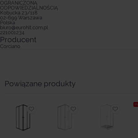
OGRANICZONĄ
ODPOWIEDZIALNOŚCIĄ
Kobucka 23/118
02-699 Warszawa
Polska
biuro@eurohit.com.pl
221001234
Producent
Corciano
Powiązane produkty
P