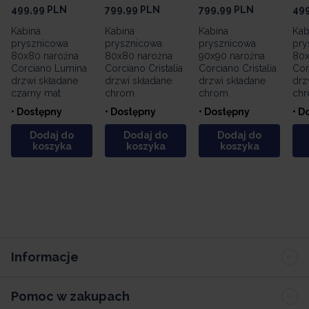
499,99
PLN
799,99
PLN
799,99
PLN
49
Kabina
Kabina
Kabina
Kab
prysznicowa
prysznicowa
prysznicowa
pry
80x80 narożna
80x80 narożna
90x90 narożna
80x
Corciano Lumina
Corciano Cristalia
Corciano Cristalia
Cor
drzwi składane
drzwi składane
drzwi składane
drz
czarny mat
chrom
chrom
ch
• Dostępny
• Dostępny
• Dostępny
• D
Dodaj do
Dodaj do
Dodaj do
koszyka
koszyka
koszyka
Informacje
Pomoc w zakupach