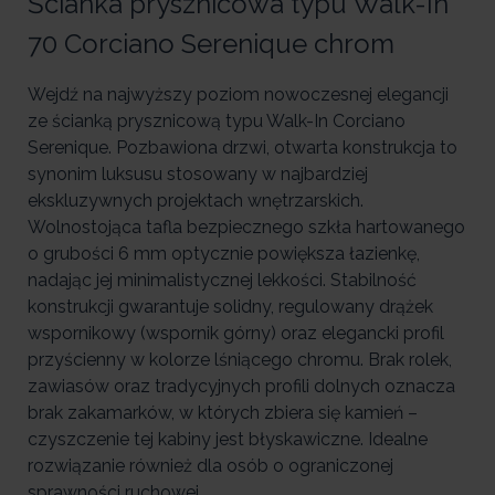
Ścianka prysznicowa typu Walk-In
70 Corciano Serenique chrom
Wejdź na najwyższy poziom nowoczesnej elegancji
ze ścianką prysznicową typu Walk-In Corciano
Serenique. Pozbawiona drzwi, otwarta konstrukcja to
synonim luksusu stosowany w najbardziej
ekskluzywnych projektach wnętrzarskich.
Wolnostojąca tafla bezpiecznego szkła hartowanego
o grubości 6 mm optycznie powiększa łazienkę,
nadając jej minimalistycznej lekkości. Stabilność
konstrukcji gwarantuje solidny, regulowany drążek
wspornikowy (wspornik górny) oraz elegancki profil
przyścienny w kolorze lśniącego chromu. Brak rolek,
zawiasów oraz tradycyjnych profili dolnych oznacza
brak zakamarków, w których zbiera się kamień –
czyszczenie tej kabiny jest błyskawiczne. Idealne
rozwiązanie również dla osób o ograniczonej
sprawności ruchowej.