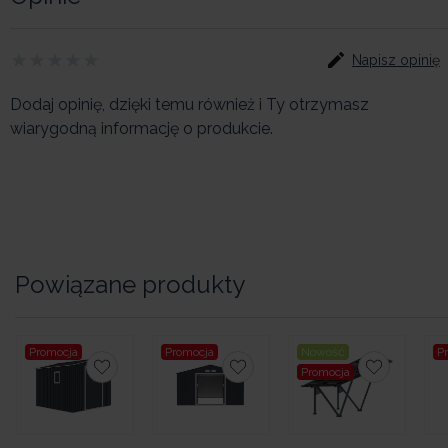
Napisz opinię
Dodaj opinię, dzięki temu również i Ty otrzymasz
wiarygodną informację o produkcie.
Powiązane produkty
Promocja
Promocja
Nowość
P
Promocja