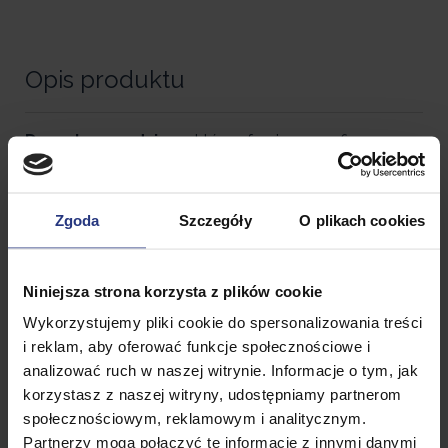
Opis produktu
Domek narzędziowy
który oferuje nasza firma
Eurohit to niezbędnik w twoim ogrodzie.
Rozmiary garażu
na narzędzia pozwalają na
Zgoda
Szczegóły
O plikach cookies
przechowywanie dużej liczby przyborów
ogrodowych dzięki czemu nie będziesz się więcej
martwić o porządek i ład.
Niniejsza strona korzysta z plików cookie
Do domku ogrodowego
prowadzą dwoje
Wykorzystujemy pliki cookie do spersonalizowania treści
przesuwnych drzwi zamontowanych na
i reklam, aby oferować funkcje społecznościowe i
prowadnicach. Szopa na narzędzia ma podstawę ze
analizować ruch w naszej witrynie. Informacje o tym, jak
stali ocynkowanej. Jest odporna na warunki
korzystasz z naszej witryny, udostępniamy partnerom
atmosferyczne, wodoodporna, a powierzchnia
społecznościowym, reklamowym i analitycznym.
pokryta folią ochronną.
Partnerzy mogą połączyć te informacje z innymi danymi