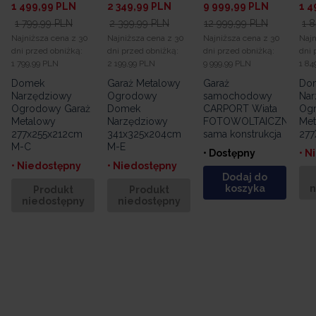
1 499,99
PLN
2 349,99
PLN
9 999,99
PLN
1 4
1 799,99
PLN
2 399,99
PLN
12 999,99
PLN
1 
Najniższa cena z 30
Najniższa cena z 30
Najniższa cena z 30
Najn
dni przed obniżką:
dni przed obniżką:
dni przed obniżką:
dni 
1 799,99 PLN
2 199,99 PLN
9 999,99 PLN
1 84
Domek
Garaż Metalowy
Garaż
Do
Narzędziowy
Ogrodowy
samochodowy
Nar
Ogrodowy Garaż
Domek
CARPORT Wiata
Ogr
Metalowy
Narzędziowy
FOTOWOLTAICZNA
Met
277x255x212cm
341x325x204cm
sama konstrukcja
27
M-C
M-E
• Dostępny
• N
• Niedostępny
• Niedostępny
Dodaj do
koszyka
n
Produkt
Produkt
niedostępny
niedostępny