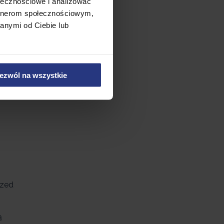
ołecznościowe i analizować
artnerom społecznościowym,
anymi od Ciebie lub
ezwól na wszystkie
rzed
ą