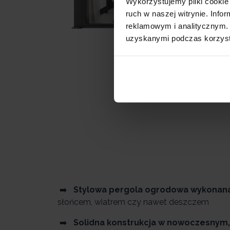
Wykorzystujemy pliki cookie 
ruch w naszej witrynie. Inf
reklamowym i analitycznym. 
uzyskanymi podczas korzysta
➡️
Stylowa pergola ogrodowa wykonana 
słońcem, wiatrem czy nawet deszczem
➡️
Solidna konstrukcja w nowoczesnym,