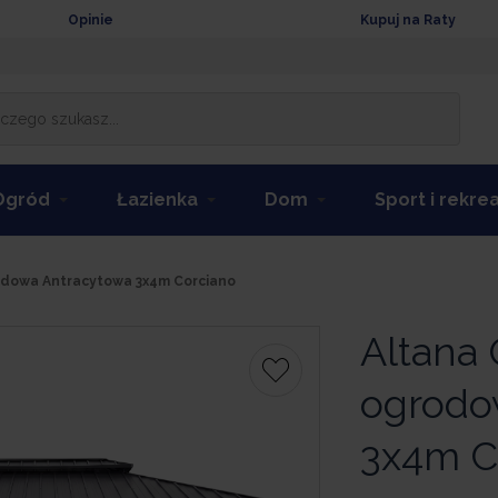
Opinie
Kupuj na Raty
Ogród
Łazienka
Dom
Sport i rekre
rodowa Antracytowa 3x4m Corciano
Altana 
ogrodo
3x4m C