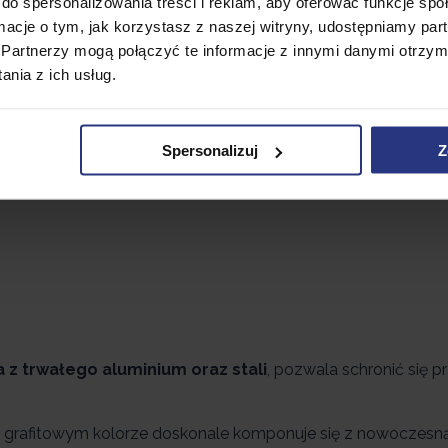
do spersonalizowania treści i reklam, aby oferować funkcje sp
ormacje o tym, jak korzystasz z naszej witryny, udostępniamy p
Partnerzy mogą połączyć te informacje z innymi danymi otrzym
nia z ich usług.
Spersonalizuj
Z
z trwałego aluminium oraz stali
, pozwala schronić się p
grafitowym kolorze doskonale komponuje się z nowoczesn