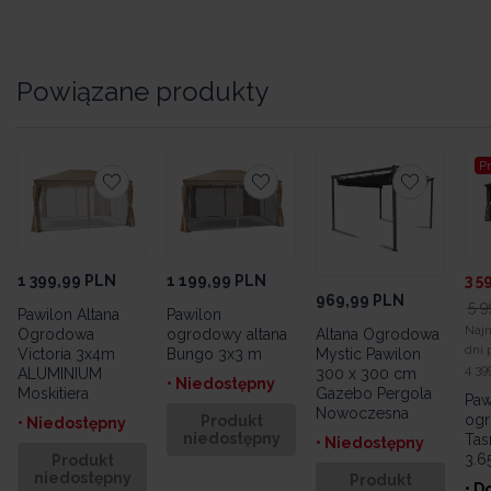
Powiązane produkty
P
1 399,99
PLN
1 199,99
PLN
3 5
969,99
PLN
5 9
Pawilon Altana
Pawilon
Najn
Ogrodowa
ogrodowy altana
Altana Ogrodowa
dni 
Victoria 3x4m
Bungo 3x3 m
Mystic Pawilon
4 39
ALUMINIUM
300 x 300 cm
• Niedostępny
Moskitiera
Gazebo Pergola
Paw
Nowoczesna
ogr
Produkt
• Niedostępny
niedostępny
Tas
• Niedostępny
3.6
Produkt
niedostępny
Produkt
• D