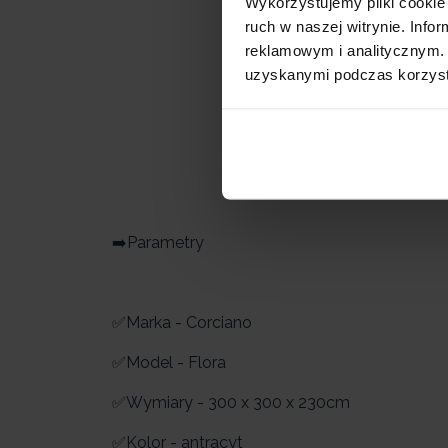
Wykorzystujemy pliki cookie 
ruch w naszej witrynie. Inf
reklamowym i analitycznym. 
uzyskanymi podczas korzysta
➡️Parametry
✅Marka - Corciano
✅Model - Flora
✅Wymiary - 300 x 300 x 230cm
✅Kolor - antracyt