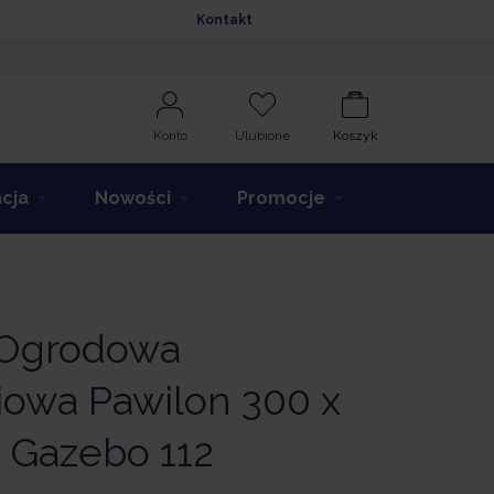
Kontakt
Konto
Ulubione
Koszyk
acja
Nowości
Promocje
 Ogrodowa
iowa Pawilon 300 x
 Gazebo 112