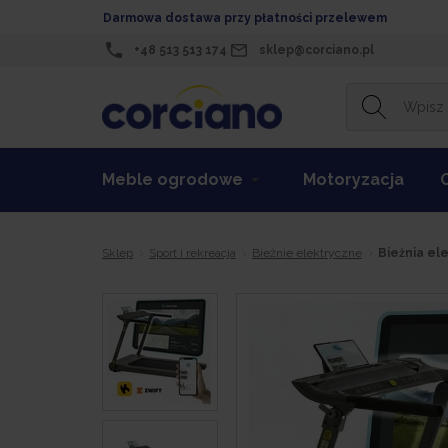
Darmowa dostawa przy płatności przelewem
+48 513 513 174
sklep@corciano.pl
Meble ogrodowe
Motoryzacja
Sklep
Sport i rekreacja
Bieżnie elektryczne
Bieżnia e