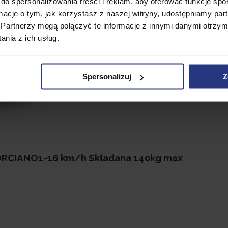
do spersonalizowania treści i reklam, aby oferować funkcje sp
ormacje o tym, jak korzystasz z naszej witryny, udostępniamy p
Partnerzy mogą połączyć te informacje z innymi danymi otrzym
nia z ich usług.
Spersonalizuj
Z
ORCIANO1-16 km/h Składana 140kg max