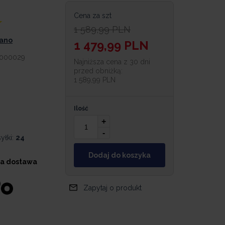
Cena za szt
1 589,99
PLN
iano
1 479,99
PLN
000029
Najniższa cena z 30 dni
przed obniżką:
1 589,99 PLN
Ilość
+
-
yłki:
24
Dodaj do koszyka
a dostawa
Zapytaj o produkt