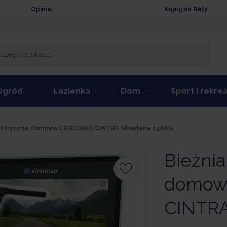
Opinie
Kupuj na Raty
Ogród
Łazienka
Dom
Sport i rekre
lektryczna domowa CORCIANO CINTRA Składana 140KG
Bieżnia
domow
CINTRA