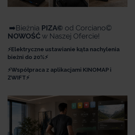
➡️Bieżnia
PIZA
©
od Corciano©
NOWOŚĆ
w Naszej Ofercie!
⚡Elektryczne ustawianie kąta nachylenia
bieżni do 20%⚡
⚡Współpraca z aplikacjami KINOMAP i
ZWIFT⚡