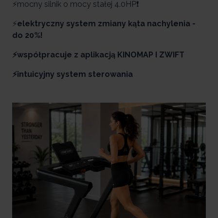
⚡mocny silnik o mocy stałej 4.0HP❗
⚡
elektryczny system zmiany kąta nachylenia -
do 20%!
⚡współpracuje z aplikacją KINOMAP I ZWIFT
⚡intuicyjny system sterowania