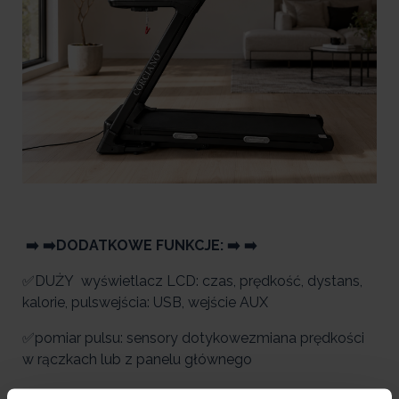
➡️ ➡️DODATKOWE FUNKCJE: ➡️ ➡️
✅DUŻY wyświetlacz LCD: czas, prędkość, dystans,
kalorie, pulswejścia: USB, wejście AUX
✅pomiar pulsu: sensory dotykowezmiana prędkości
w rączkach lub z panelu głównego
✅system bezpieczeństwa: klucz magnetyczny