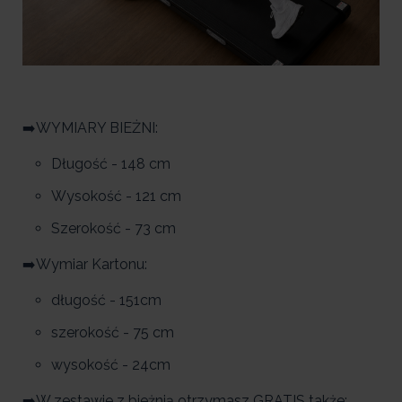
➡️WYMIARY BIEŻNI:
Długość - 148 cm
Wysokość - 121 cm
Szerokość - 73 cm
➡️Wymiar Kartonu:
długość - 151cm
szerokość - 75 cm
wysokość - 24cm
➡️W zestawie z bieżnią otrzymasz GRATIS także: