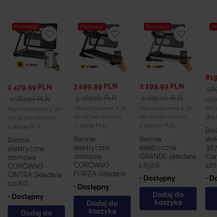
Promocja
Promocja
Promocja
P
3 299,99
PLN
2 199,99
PLN
819
1 479,99
PLN
3 369,99
PLN
2 459,00
PLN
98
1 589,99
PLN
Najniższa cena z 30
Najniższa cena z 30
Najn
Najniższa cena z 30
dni przed obniżką:
dni przed obniżką:
dni 
dni przed obniżką:
3 369,99 PLN
2 459,00 PLN
989,
1 589,99 PLN
Bieżnia
Bieżnia
Bie
Bieżnia
elektryczna
elektryczna
ele
elektryczna
domowa
GRANDE składana
387
domowa
CORCIANO
L650S
Cor
CORCIANO
FORZA składana
120
CINTRA Składana
• Dostępny
140KG
• Dostępny
• D
Dodaj do
• Dostępny
koszyka
Dodaj do
koszyka
Dodaj do