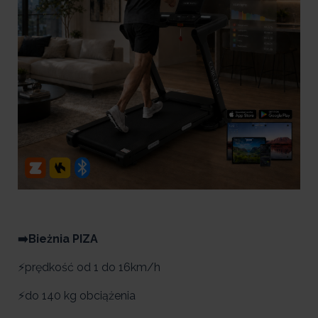
➡️Bieżnia PIZA
⚡prędkość od 1 do 16km/h
⚡do 140 kg obciążenia