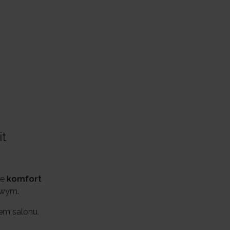
it
je
komfort
owym.
em salonu.