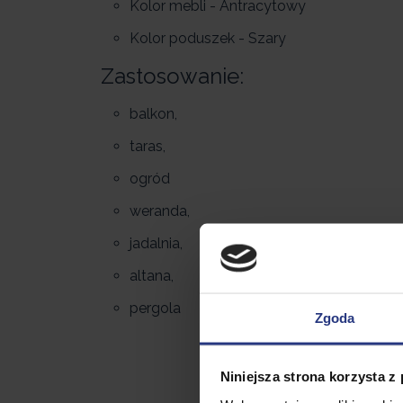
Kolor mebli - Antracytowy
Kolor poduszek - Szary
Zastosowanie:
balkon,
taras,
ogród
weranda,
jadalnia,
altana,
pergola
Zgoda
Niniejsza strona korzysta z