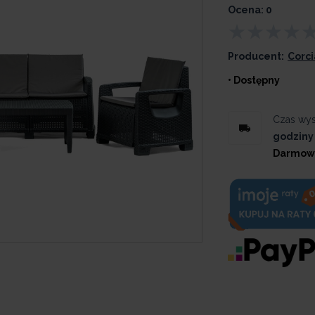
Ocena: 0
Producent:
Corc
• Dostępny
Czas wys
godziny
Darmow