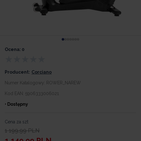
Ocena: 0
Producent:
Corciano
Numer Katalogowy:
ROWER_NAREW
Kod EAN:
5906333006021
• Dostępny
Cena za szt
1 199,99
PLN
1 149,99
PLN