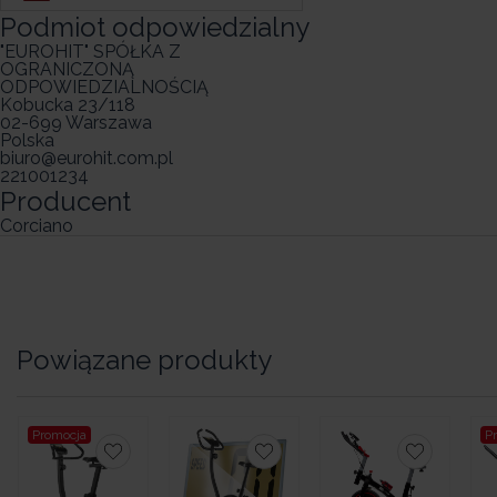
Podmiot odpowiedzialny
"EUROHIT" SPÓŁKA Z
OGRANICZONĄ
ODPOWIEDZIALNOŚCIĄ
Kobucka 23/118
02-699 Warszawa
Polska
biuro@eurohit.com.pl
221001234
Producent
Corciano
Powiązane produkty
Promocja
P