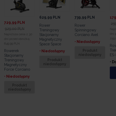
629,99
PLN
739,99
PLN
179
729,99
PLN
25
Rower
Rower
929,00
PLN
Najn
Treningowy
Spinningowy
dni 
Najniższa cena z 30
Stacjonarny
Corciano Axel
259,
dni przed obniżką:
Magnetyczny
• Niedostępny
849,99 PLN
Space Space
Ro
Tre
Produkt
Rowerek
• Niedostępny
niedostępny
ES-
Stacjonarny
Produkt
Treningowy
• D
niedostępny
Magnetyczny
Force Corciano
• Niedostępny
Produkt
niedostępny