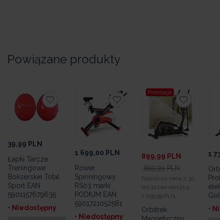
Powiązane produkty
Promocja
39,99
PLN
1 699,00
PLN
1 7
899,99
PLN
Łapki Tarcze
Treningowe
Rower
899,99
PLN
Orb
Bokserskie Total
Spinningowy
Pro
Najniższa cena z 30
Sport EAN
RS03 marki
ele
dni przed obniżką:
5901157679635
PODIUM EAN
Go
1 099,99 PLN
5901721052581
• Niedostępny
• N
Orbitrek
• Niedostępny
Magnetyczny