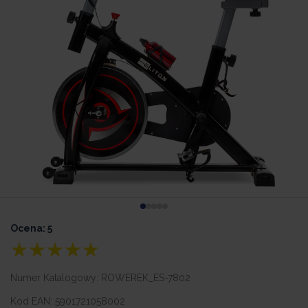
Ocena: 5
Numer Katalogowy:
ROWEREK_ES-7802
Kod EAN:
5901721058002