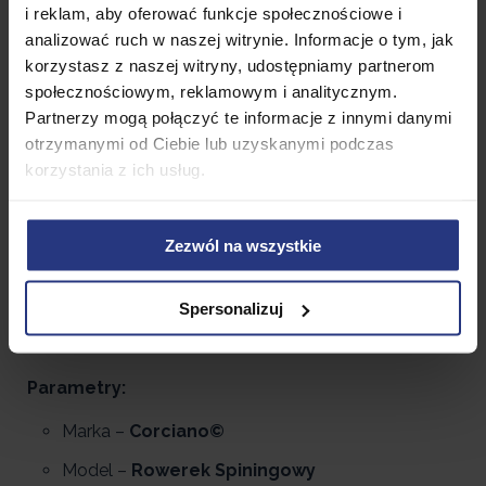
i reklam, aby oferować funkcje społecznościowe i
5 minut wolno, 2 minuty szybko. Powtórz 5 razy.
analizować ruch w naszej witrynie. Informacje o tym, jak
4 minuty wolno, 3 minuty szybko. Powtórz 5 razy.
korzystasz z naszej witryny, udostępniamy partnerom
społecznościowym, reklamowym i analitycznym.
3 minuty wolno, 3 minuty szybko. Powtórz 4 razy.
Partnerzy mogą połączyć te informacje z innymi danymi
2 minuty wolno, 2 minuty szybko. Powtórz 4 razy.
otrzymanymi od Ciebie lub uzyskanymi podczas
korzystania z ich usług.
1 minuta wolno, 1 minuta szybko na stojąco.
Powtórz 3 razy.
W trybie zaawansowanym powtórz sekwencję nawet
Zezwól na wszystkie
3 razy. Będziesz mógł to osiągnąć w niecały miesiąc
stałego planu treningowego! Powodzenia.
Spersonalizuj
Parametry:
Marka –
Corciano©
Model –
Rowerek Spiningowy