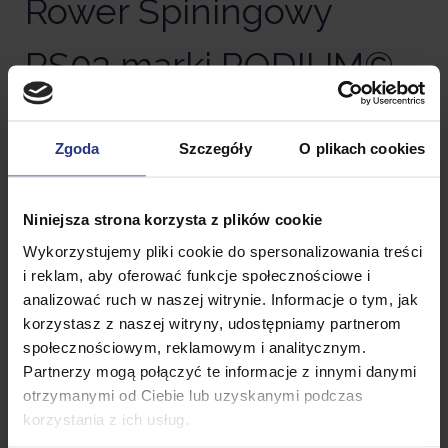
Rower Spiningowy
RS03 marki PODIUM©
Najmodniejsze urządzenie tego
Zgoda
Szczegóły
O plikach cookies
sezonu do ćwiczeń crossfitowych i
fitnessowych.
Niniejsza strona korzysta z plików cookie
Solidne wykonanie z materiałów aluminiowych
Wykorzystujemy pliki cookie do spersonalizowania treści
najwyższej jakości
zapewnia komfort i
i reklam, aby oferować funkcje społecznościowe i
bezpieczeństwo podczas ćwiczeń. Produkt posiada
2
analizować ruch w naszej witrynie. Informacje o tym, jak
lata gwarancji
na elementy stalowe z
korzystasz z naszej witryny, udostępniamy partnerom
serwisowaniem na terenie kraju. Prezentowane na
społecznościowym, reklamowym i analitycznym.
aukcji urządzenie treningowe, to idealne rozwiązanie
Partnerzy mogą połączyć te informacje z innymi danymi
na
szybkie spalanie
zbędnej tkanki tłuszczowej i
otrzymanymi od Ciebie lub uzyskanymi podczas
utrzymywanie kondycji
na najwyższym poziomie.
korzystania z ich usług.
Rowerek RS03 jest bardzo
ergonomiczny
i