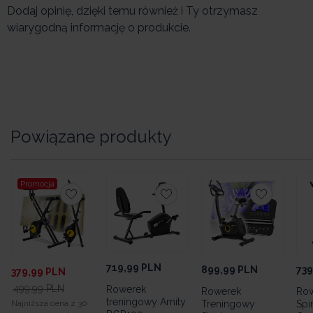
Dodaj opinię, dzięki temu również i Ty otrzymasz
wiarygodną informację o produkcie.
Powiązane produkty
Promocja
719,99
PLN
899,99
PLN
739
379,99
PLN
499,99
PLN
Rowerek
Rowerek
Ro
treningowy Amity
Treningowy
Spi
Najniższa cena z 30