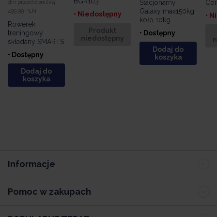
BGR103
Stacjonarny
Cor
dni przed obniżką:
Galaxy max150kg
499,99 PLN
• Niedostępny
• N
koło 10kg
Rowerek
Produkt
• Dostępny
treningowy
niedostępny
n
składany SMARTS
Dodaj do
• Dostępny
koszyka
Dodaj do
koszyka
Informacje
Pomoc w zakupach