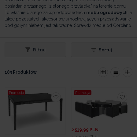
posiadanie własnego “zielonego przylądka” na terenie domu.
To właśnie dlatego zakup odpowiednich
mebli ogrodowych
, a
także pozostałych akcesoriów umożliwiających przesiadywanie
pod gołym niebem jest tak ważne. Sprawdź meble od Corciano.
Filtruj
Sortuj
183 Produktów
Promocja
Promocja
2 539,99
PLN
3 199,99
PLN