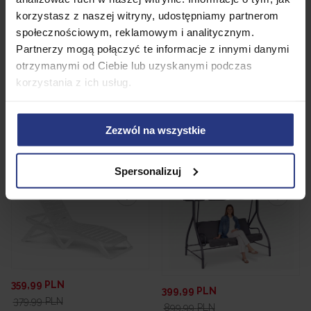
459,99
PLN
korzystasz z naszej witryny, udostępniamy partnerom
Zestaw ogrodowy Risari 4
Najniższa cena z 30 dni przed
osobowy Komplet krzeseł +
społecznościowym, reklamowym i analitycznym.
obniżką:
459,99 PLN
stolik Bistro Meble ogrodowe
Partnerzy mogą połączyć te informacje z innymi danymi
Leżak Plażowy Ogrodowy z
• Dostępny
otrzymanymi od Ciebie lub uzyskanymi podczas
PODUSZKĄ Haiti PROgarden
korzystania z ich usług.
Antracyt
• Dostępny
Zezwól na wszystkie
Dodaj do koszyka
Dodaj do koszyka
Spersonalizuj
Promocja
Promocja
359,99
PLN
399,99
PLN
379,99
PLN
899,99
PLN