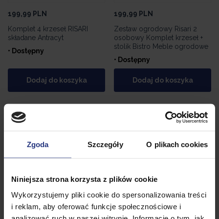
199,99
PLN
199,99
PLN
Komplet 4 krzeseł RISARI
Zestaw ogrodowy Risari 2
składane Antracyt
osobowy Komplet krzeseł +
stolik Bistro Meble ogrodowe
• Dostępny
• Dostępny
Dodaj do koszyka
Dodaj do koszyka
Promocja
Zgoda
Szczegóły
O plikach cookies
Niniejsza strona korzysta z plików cookie
Wykorzystujemy pliki cookie do spersonalizowania treści
i reklam, aby oferować funkcje społecznościowe i
349,99
PLN
359,99
PLN
analizować ruch w naszej witrynie. Informacje o tym, jak