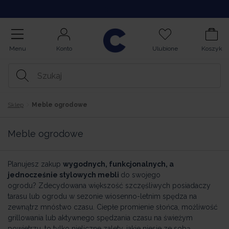
Opinie
Menu
Konto
Ulubione
Koszyk
Sklep
Meble ogrodowe
Meble ogrodowe
Planujesz zakup
wygodnych, funkcjonalnych, a
jednocześnie stylowych mebli
do swojego
ogrodu? Zdecydowana większość szczęśliwych posiadaczy
tarasu lub ogrodu w sezonie wiosenno-letnim spędza na
zewnątrz mnóstwo czasu. Ciepłe promienie słońca, możliwość
grillowania lub aktywnego spędzania czasu na świeżym
powietrzu, to tylko nieliczne zalety, jakie niesie ze sobą