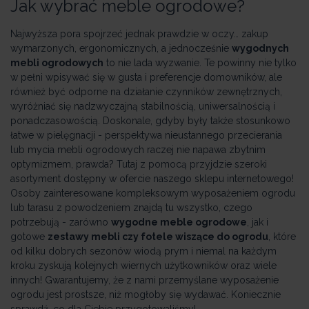
Jak wybrać meble ogrodowe?
Najwyższa pora spojrzeć jednak prawdzie w oczy… zakup
wymarzonych, ergonomicznych, a jednocześnie
wygodnych
mebli ogrodowych
to nie lada wyzwanie. Te powinny nie tylko
w pełni wpisywać się w gusta i preferencje domowników, ale
również być odporne na działanie czynników zewnętrznych,
wyróżniać się nadzwyczajną stabilnością, uniwersalnością i
ponadczasowością. Doskonale, gdyby były także stosunkowo
łatwe w pielęgnacji - perspektywa nieustannego przecierania
lub mycia mebli ogrodowych raczej nie napawa zbytnim
optymizmem, prawda? Tutaj z pomocą przyjdzie szeroki
asortyment dostępny w ofercie naszego sklepu internetowego!
Osoby zainteresowane kompleksowym wyposażeniem ogrodu
lub tarasu z powodzeniem znajdą tu wszystko, czego
potrzebują - zarówno
wygodne meble ogrodowe
, jak i
gotowe
zestawy mebli czy fotele wiszące do ogrodu
, które
od kilku dobrych sezonów wiodą prym i niemal na każdym
kroku zyskują kolejnych wiernych użytkowników oraz wiele
innych! Gwarantujemy, że z nami przemyślane wyposażenie
ogrodu jest prostsze, niż mogłoby się wydawać. Koniecznie
sprawdź, co dla Ciebie przygotowaliśmy!