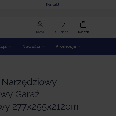
Kontakt
Konto
Ulubione
Koszyk
acja
Nowości
Promocje
Narzędziowy
wy Garaż
wy 277x255x212cm