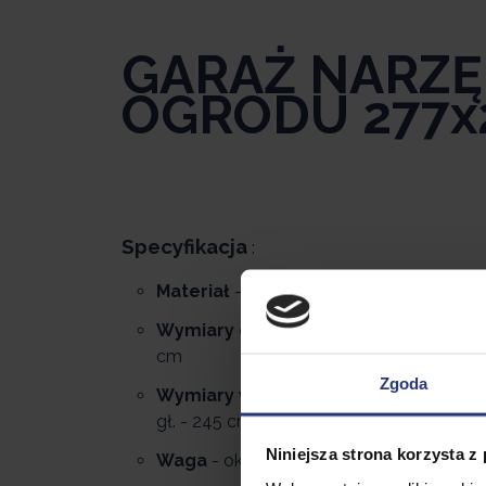
GARAŻ NARZ
OGRODU 277x
Specyfikacja
:
Materiał
- metal, polipropylen
Wymiary całkowite
- dł. 277 x szer. 255
cm
Zgoda
Wymiary wewnetrzne
- Wewnętrzne: sz
gł. - 245 cm, wys. - 212 cm
Niniejsza strona korzysta z
Waga
- ok 70 kg