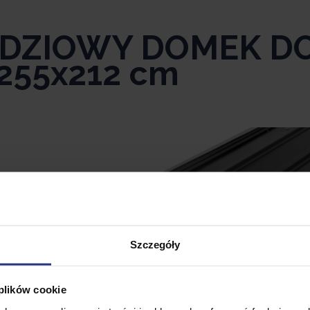
ĘDZIOWY DOMEK D
255x212 cm
x wys. 212
Szczegóły
er. 267 cm,
 plików cookie