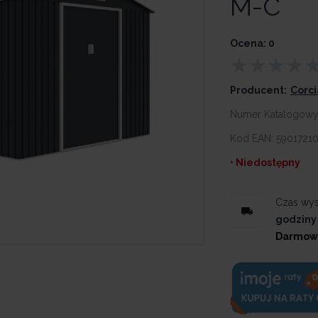
M-C
Ocena: 0
Producent:
Corc
Numer Katalogow
Kod EAN:
5901721
• Niedostępny
Czas wys
godziny
Darmow