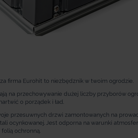
za firma Eurohit to niezbędznik w twoim ogrodzie.
ają na przechowywanie dużej liczby przyborów og
artwić o porządek i ład.
je przesuwnych drzwi zamontowanych na prowad
ali ocynkowanej. Jest odporna na warunki atmosfe
folią ochronną.