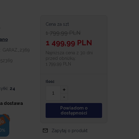
Cena za szt
1 799,99
PLN
iano
1 499,99
PLN
y:
GARAZ_2369
Najniższa cena z 30 dni
przed obniżką:
052369
1 799,99 PLN
Ilość
yłki:
24
+
-
a dostawa
Powiadom o
dostępności
Zapytaj o produkt