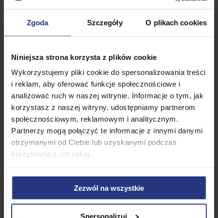
Zgoda
Szczegóły
O plikach cookies
Niniejsza strona korzysta z plików cookie
Wykorzystujemy pliki cookie do spersonalizowania treści
i reklam, aby oferować funkcje społecznościowe i
analizować ruch w naszej witrynie. Informacje o tym, jak
korzystasz z naszej witryny, udostępniamy partnerom
199,99
PLN
199,99
PLN
społecznościowym, reklamowym i analitycznym.
Stepper do ćwiczeń z
Stepper Fitness z licznikiem
Partnerzy mogą połączyć te informacje z innymi danymi
licznikiem kroków 2w1 Fitness
kroków 2w1 Corciano Czarny
otrzymanymi od Ciebie lub uzyskanymi podczas
Corciano Niebieski STEP
STEP Schody
korzystania z ich usług.
Schody
• Niedostępny
• Dostępny
Dodaj do koszyka
Zezwól na wszystkie
Produkt niedostępny
Spersonalizuj