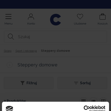
Opinie
Menu
Konto
Ulubione
Koszyk
Sklep
Sport i rekreacja
Steppery domowe
Steppery domowe
Filtruj
Sortuj
2 Produktów