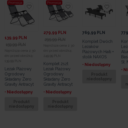
Promocja
Promocja
279,99
PLN
769,99
PLN
779
139,99
PLN
299,99
PLN
Komplet Dwóch
Kom
159,99
PLN
Najniższa cena z 30
Leżaków
Leż
Najniższa cena z 30
dni przed obniżką:
Plażowych Haiti +
Alu
dni przed obniżką:
249,99 PLN
stolik NAXOS
Bas
139,99 PLN
St. 
Komplet 2szt
• Niedostępny
Leżak Plażowy
Leżak Plażowy
• N
Ogrodowy
Ogrodowy
Produkt
niedostępny
Składany Zero
Składany Zero
n
Gravity Antracyt
Gravity Antracyt
• Niedostępny
• Niedostępny
Produkt
Produkt
niedostępny
niedostępny